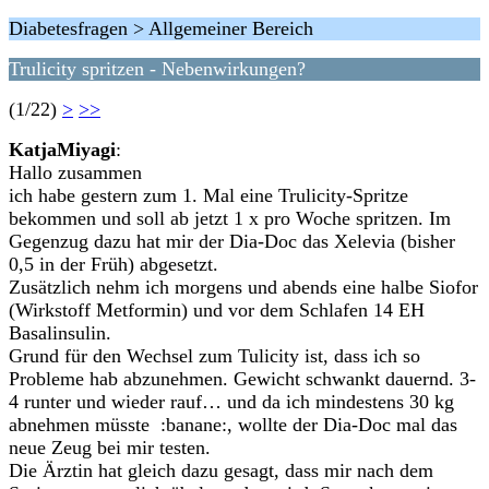
Diabetesfragen > Allgemeiner Bereich
Trulicity spritzen - Nebenwirkungen?
(1/22)
>
>>
KatjaMiyagi
:
Hallo zusammen
ich habe gestern zum 1. Mal eine Trulicity-Spritze
bekommen und soll ab jetzt 1 x pro Woche spritzen. Im
Gegenzug dazu hat mir der Dia-Doc das Xelevia (bisher
0,5 in der Früh) abgesetzt.
Zusätzlich nehm ich morgens und abends eine halbe Siofor
(Wirkstoff Metformin) und vor dem Schlafen 14 EH
Basalinsulin.
Grund für den Wechsel zum Tulicity ist, dass ich so
Probleme hab abzunehmen. Gewicht schwankt dauernd. 3-
4 runter und wieder rauf… und da ich mindestens 30 kg
abnehmen müsste :banane:, wollte der Dia-Doc mal das
neue Zeug bei mir testen.
Die Ärztin hat gleich dazu gesagt, dass mir nach dem