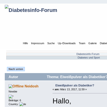
Übersicht
Hilfe
Impressum
Suche
Up-/Downloads
Team
Galerie
Diabe
Diabetesinfo-Forum
Diabetes und Sport
Nach unten
Autor
Thema: Eiweißpulver als Diabetiker
Eiweißpulver als Diabetiker?
Neidosh
«
am:
März 13, 2017, 11:59 »
Newbie
Hallo,
Beiträge: 6
Country: