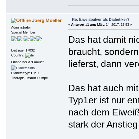
Re: Eiweißpulver als Diabetiker?
Joerg Moeller
«
Antwort #1 am:
März 14, 2017, 13:53 »
Administrator
Special Member
Das hat damit ni
braucht, sondern
Beiträge: 17032
Country:
lieferst, dann ve
Ohana heißt "Familie"...
Diabetestyp: DM 1
Therapie: Insulin-Pumpe
Das hat auch mit
Typ1er ist nur e
nach dem Eiweiß
stark der Anstie