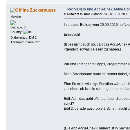
Re: SiDiary und Accu-Chek Aviva Co
Zuckersuess
«
Antwort #2 am:
Oktober 23, 2016, 11:28 »
Newbie
In diesem Beitrag vom 20.09.2016 heißt e
Beiträge: 3
Country:
Erfreulich!
Diabetestyp: DM 2
Therapie: Insulin-Pen
(Ist es nicht auch so, daß das Accu-Chek
irgendwo sowas gelesen zu haben.)
Bin erst Anfänger mit Apps, Programmen u
Mein Smartphone habe ich immer dabei, me
Eine für mich wichtige Funktion wäre auc
zu sehen, ob ich sie schon genommen hatte
Edit: Ach, das geht offenbar über die use
synct?
Edit 2: gerade ausprobiert: Scheint nicht
(Die App Accu-Chek Connect ist in Sache