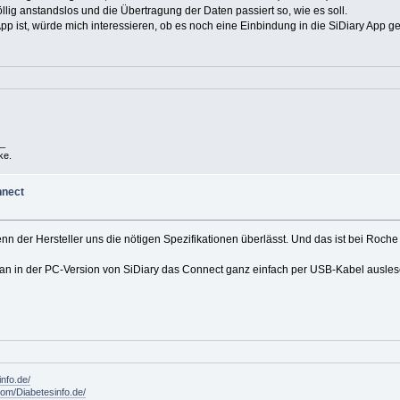
lig anstandslos und die Übertragung der Daten passiert so, wie es soll.
p ist, würde mich interessieren, ob es noch eine Einbindung in die SiDiary App g
_
ke.
nnect
 der Hersteller uns die nötigen Spezifikationen überlässt. Und das ist bei Roche le
man in der PC-Version von SiDiary das Connect ganz einfach per USB-Kabel ausle
info.de/
om/Diabetesinfo.de/