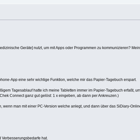
r medizinische Geräte] nutzt, um mit Apps oder Programmen zu kommunizieren? Mein
hone-App eine sehr wichtige Funktion, welche mir das Papier-Tagebuch erspart.
äßigem Tagesablauf hatte ich meine Tabletten immer im Papier-Tagebuch erfaßt, um
u-Chek Connect ganz gut gelöst: 1 x eingeben, ab dann per Ankreuzen.)
inen, wenn man mit einer PC-Version welche anlegt, und dann über das SiDiary-Onli
d Verbesserungsbedarfe hat.