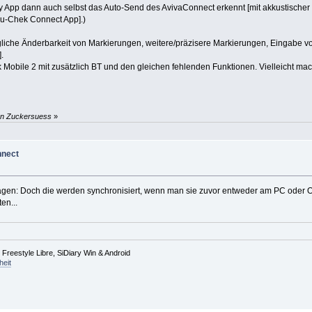
 App dann auch selbst das Auto-Send des AvivaConnect erkennt [mit akkustischer 
ccu-Chek Connect App].)
ägliche Änderbarkeit von Markierungen, weitere/präzisere Markierungen, Eingabe v
.
bile 2 mit zusätzlich BT und den gleichen fehlenden Funktionen. Vielleicht mach
von Zuckersuess
»
nnect
agen: Doch die werden synchronisiert, wenn man sie zuvor entweder am PC oder On
en...
reestyle Libre, SiDiary Win & Android
heit