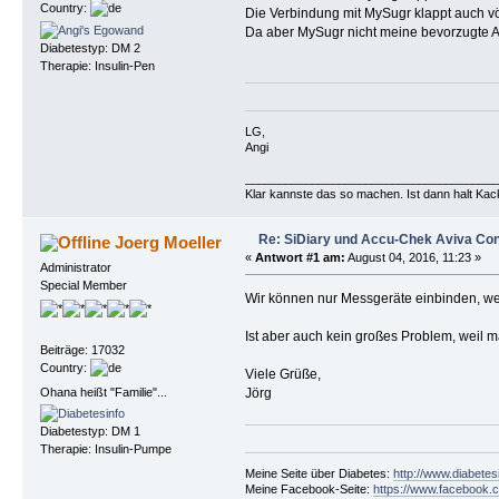
Country:
Die Verbindung mit MySugr klappt auch völ
Da aber MySugr nicht meine bevorzugte Ap
Diabetestyp: DM 2
Therapie: Insulin-Pen
LG,
Angi
______________________________________
Klar kannste das so machen. Ist dann halt Kac
Re: SiDiary und Accu-Chek Aviva Co
Joerg Moeller
«
Antwort #1 am:
August 04, 2016, 11:23 »
Administrator
Special Member
Wir können nur Messgeräte einbinden, wenn
Ist aber auch kein großes Problem, weil 
Beiträge: 17032
Country:
Viele Grüße,
Ohana heißt "Familie"...
Jörg
Diabetestyp: DM 1
Therapie: Insulin-Pumpe
Meine Seite über Diabetes:
http://www.diabetes
Meine Facebook-Seite:
https://www.facebook.c