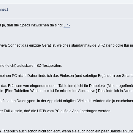
nnect
s ja, daß die Specs inzwischen da sind:
Link
 Aviva Connect das einzige Gerät ist, welches standartmäßige BT-Datenblöcke [fü
nd (leicht) aulesbaren BZ-Testgeräten.
inen PC nicht. Daher finde ich das Einlesen (und sofortige Ergänzen) per Smartp
h das Erfassen von eingenommenen Tabletten (nicht für Diabetes). (Mit unregelöm
. [Eine Tabletten-Wochenbox ist für mich keine Alternative.] Das finde ich in Acc
rdefinierten Datentypen. In der App nicht möglich. Vielleicht würden die ja ersche
 der Fall zu sein, daß die UDTs vom PC auf die App übertragen werden.
n Tagebuch auch schon nicht schlecht, wenn sie auch noch ein paar Baustellen un