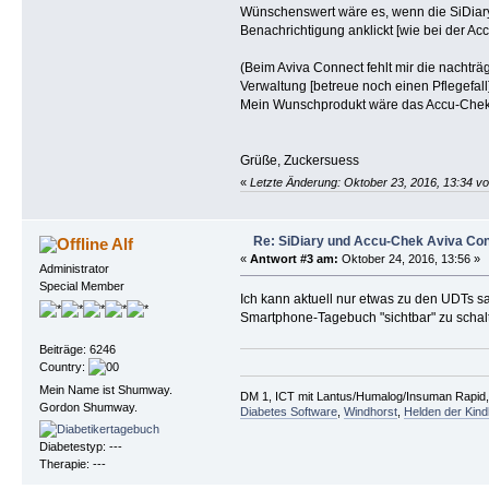
Wünschenswert wäre es, wenn die SiDiary
Benachrichtigung anklickt [wie bei der A
(Beim Aviva Connect fehlt mir die nachtr
Verwaltung [betreue noch einen Pflegefall]
Mein Wunschprodukt wäre das Accu-Chek Mo
Grüße, Zuckersuess
«
Letzte Änderung: Oktober 23, 2016, 13:34 
Re: SiDiary und Accu-Chek Aviva Co
Alf
«
Antwort #3 am:
Oktober 24, 2016, 13:56 »
Administrator
Special Member
Ich kann aktuell nur etwas zu den UDTs s
Smartphone-Tagebuch "sichtbar" zu schalt
Beiträge: 6246
Country:
Mein Name ist Shumway.
DM 1, ICT mit Lantus/Humalog/Insuman Rapid, F
Gordon Shumway.
Diabetes Software
,
Windhorst
,
Helden der Kind
Diabetestyp: ---
Therapie: ---