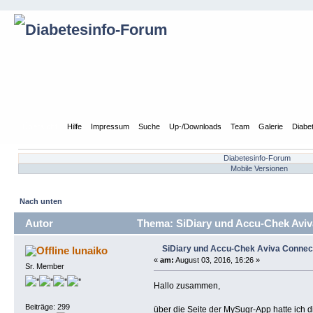
Übersicht
Hilfe
Impressum
Suche
Up-/Downloads
Team
Galerie
Diabe
Diabetesinfo-Forum
Mobile Versionen
Nach unten
Autor
Thema: SiDiary und Accu-Chek Aviv
SiDiary und Accu-Chek Aviva Connec
lunaiko
«
am:
August 03, 2016, 16:26 »
Sr. Member
Hallo zusammen,
Beiträge: 299
über die Seite der MySugr-App hatte ich d