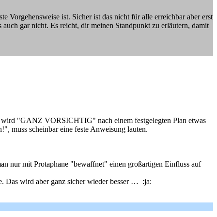
 Vorgehensweise ist. Sicher ist das nicht für alle erreichbar aber erst
auch gar nicht. Es reicht, dir meinen Standpunkt zu erläutern, damit
mg/dl wird "GANZ VORSICHTIG" nach einem festgelegten Plan etwas
n!", muss scheinbar eine feste Anweisung lauten.
an nur mit Protaphane "bewaffnet" einen großartigen Einfluss auf
. Das wird aber ganz sicher wieder besser … :ja: