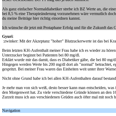
Als ganz einfacher Normaldiabetiker strebe ich BZ Werte an, die einem 
bei 8,5 % eine Therapieänderung vorzunehmen wäre vermutlich doch ver
du meine Beiträge hier richtig einordnen kannst.
Ich wünsche dir jetzt mit Protaphane Erfolg und für die Zukunft da
Gyuri
:
:zwinker: Mit der Akzeptanz "hoher" Blutzuckerwerte ist das bei Kr
Beim letzten KH-Aufenthalt meiner Frau habe ich es wieder zu hör
Unterzucker beginnt bei Patienten bei 80 mg/dl.
Erklärt wurde mir das damit, dass es Diabetiker gäbe, die bei 80 mg/d
Hingegen werden Werte bis 200 mg/dl dort als "normal" betrachtet,
gespritzt. Bei meiner Frau waren das Einheiten weit unter ihrer War
Nicht ohne Grund habe ich bei allen KH-Aufenthalten darauf best
Je mehr man von sich weiß, desto besser kann man entscheiden, was f
den Morgenwert hat. Zu viele verschiedene Gründe können an den 16
Zurzeit muss ich aus verschiedenen Grüden auch öfter mal mit noch h
Navigation