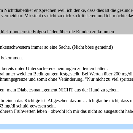
Nichtdiabetiker entsprechen weil ich denke, dass dies ist die gesündeste
meidbar. Mir steht es nicht zu dich zu kritisieren und ich möchte das 
s Glück ohne ernste Folgeschäden über die Runden zu kommen.
ankenschwestern immer so eine Sache. (Nicht böse gemeint!)
en bekommen.
l bereits unter Unterzuckererscheinungen zu leiden hätten.
 egal unter welchen Bedingungen festgestellt. Bei Werten über 200 
nehmungsgrenze und somit ohne Veränderung. "Nur nicht zu viel spritze
anden, mein Diabetesmanagement NICHT aus der Hand zu geben.
ür einen das Richtige ist. Abgesehen davon … Ich glaube nicht, dass m
3 mg/dl schuld gewesen sein.
öheren Frühwerten leben - obwohl ich mir das nicht so ausgesucht habe