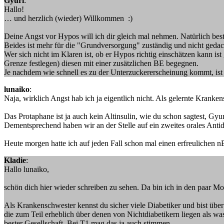
Gyuri
:
Hallo!
… und herzlich (wieder) Willkommen :)
Deine Angst vor Hypos will ich dir gleich mal nehmen. Natürlich bes
Beides ist mehr für die "Grundversorgung" zuständig und nicht geda
Wer sich nicht im Klaren ist, ob er Hypos richtig einschätzen kann is
Grenze festlegen) diesen mit einer zusätzlichen BE begegnen.
Je nachdem wie schnell es zu der Unterzuckererscheinung kommt, ist 
lunaiko
:
Naja, wirklich Angst hab ich ja eigentlich nicht. Als gelernte Krankens
Das Protaphane ist ja auch kein Altinsulin, wie du schon sagtest, Gyu
Dementsprechend haben wir an der Stelle auf ein zweites orales Antid
Heute morgen hatte ich auf jeden Fall schon mal einen erfreulichen
Kladie
:
Hallo lunaiko,
schön dich hier wieder schreiben zu sehen. Da bin ich in den paar M
Als Krankenschwester kennst du sicher viele Diabetiker und bist über
die zum Teil erheblich über denen von Nichtdiabetikern liegen als wa
bester Gesellschaft. Bei T1 mag das ja auch stimmen.