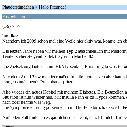
Plauderstündchen > Hallo Freunde!
Fast wie neu ...
(1/9)
>
>>
lunaiko
:
Nachdem ich 2009 schon mal eine Weile hier aktiv war, konnte ich eben
Die letzten Jahre haben wir meinen Typ 2 ausschließlich mit Metfor
Tendenz eher steigend, zuletzt lag er im Mai bei 8,5
Die Zielsetzung lautete dann: HbA1c senken, Ernährung bewusster ge
Nachdem 2 und 3 zwar einigermaßen funktionierten, sich aber kaum b
morgens und abends Protaphane spritze.
Also wieder ein neues Kapitel mit meinem Diabetes. Die Betazellen ma
Situation ist nun wieder neu. Mit Insulin kann es zu Hypos kommen, 
nach oder nehme was weg.
Die Symptome einer Hypo kenne ich und hoffe natürlich, dass ich da
Auf jeden Fall finde ich es gar nicht so schlecht, dass ich mich darüb