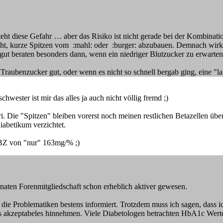
teht diese Gefahr … aber das Risiko ist nicht gerade bei der Kombinat
cht, kurze Spitzen vom :mahl: oder :burger: abzubauen. Demnach wirk
t gut beraten besonders dann, wenn ein niedriger Blutzucker zu erwarten
Traubenzucker gut, oder wenn es nicht so schnell bergab ging, eine "
chwester ist mir das alles ja auch nicht völlig fremd ;)
ri. Die "Spitzen" bleiben vorerst noch meinen restlichen Betazellen üb
iabetikum verzichtet.
 nBZ von "nur" 163mg/% ;)
onaten Forenmitgliedschaft schon erheblich aktiver gewesen.
 die Problematiken bestens informiert. Trotzdem muss ich sagen, dass i
s akzeptabeles hinnehmen. Viele Diabetologen betrachten HbA1c Werte je