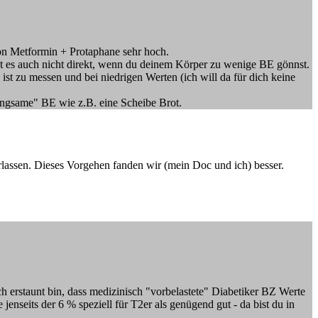
ion Metformin + Protaphane sehr hoch.
t es auch nicht direkt, wenn du deinem Körper zu wenige BE gönnst.
 ist zu messen und bei niedrigen Werten (ich will da für dich keine
langsame" BE wie z.B. eine Scheibe Brot.
erlassen. Dieses Vorgehen fanden wir (mein Doc und ich) besser.
ch erstaunt bin, dass medizinisch "vorbelastete" Diabetiker BZ Werte
nseits der 6 % speziell für T2er als genügend gut - da bist du in