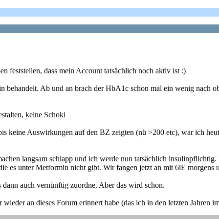
 feststellen, dass mein Account tatsächlich noch aktiv ist :)
min behandelt. Ab und an brach der HbA1c schon mal ein wenig nach ob
stalten, keine Schoki
is keine Auswirkungen auf den BZ zeigten (nü >200 etc), war ich heut
chen langsam schlapp und ich werde nun tatsächlich insulinpflichtig. I
die es unter Metformin nicht gibt. Wir fangen jetzt an mit 6iE morgens
s dann auch vernünftig zuordne. Aber das wird schon.
er wieder an dieses Forum erinnert habe (das ich in den letzten Jahren 