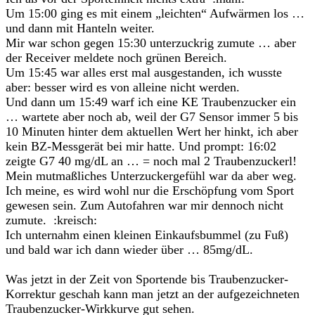
Um 15:00 ging es mit einem „leichten“ Aufwärmen los …
und dann mit Hanteln weiter.
Mir war schon gegen 15:30 unterzuckrig zumute … aber
der Receiver meldete noch grünen Bereich.
Um 15:45 war alles erst mal ausgestanden, ich wusste
aber: besser wird es von alleine nicht werden.
Und dann um 15:49 warf ich eine KE Traubenzucker ein
… wartete aber noch ab, weil der G7 Sensor immer 5 bis
10 Minuten hinter dem aktuellen Wert her hinkt, ich aber
kein BZ-Messgerät bei mir hatte. Und prompt: 16:02
zeigte G7 40 mg/dL an … = noch mal 2 Traubenzuckerl!
Mein mutmaßliches Unterzuckergefühl war da aber weg.
Ich meine, es wird wohl nur die Erschöpfung vom Sport
gewesen sein. Zum Autofahren war mir dennoch nicht
zumute. :kreisch:
Ich unternahm einen kleinen Einkaufsbummel (zu Fuß)
und bald war ich dann wieder über … 85mg/dL.
Was jetzt in der Zeit von Sportende bis Traubenzucker-
Korrektur geschah kann man jetzt an der aufgezeichneten
Traubenzucker-Wirkkurve gut sehen.