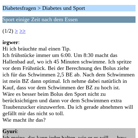
Diabetesfragen > Diabetes und Sport
Sport einige Zeit nach dem Essen
(1/2)
>
>>
irgwer
:
Hi ich bräuchte mal einen Tip.
Ich frühstücke immer um 6:00. Um 8:30 macht das
Hallenbad auf, wo ich 45 Minuten schwimme. Ich spritze
vor dem Frühstück. Bei der Berechnung des Bolus ziehe
ich für das Schwimmen 2,5 BE ab. Nach dem Schwimmen
ist mein BZ dann optimal. Ich nehme dabei natürlich in
Kauf, dass vor dem Schwimmen der BZ zu hoch ist.
Wäre es besser beim Bolus den Sport nicht zu
berücksichtigen und dann vor dem Schwimmen extra
Traubenzucker einzuwerfen. Da ich gerade abnehmen will
gefällt mir das nicht so toll.
Wie macht ihr das?
Gyuri
:
Ich meine, das kann jeder halten, wie er es will … bzw.