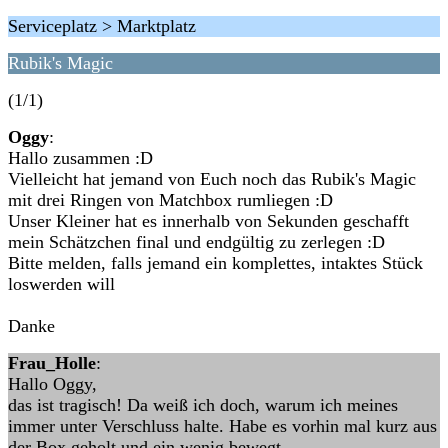
Serviceplatz > Marktplatz
Rubik's Magic
(1/1)
Oggy
:
Hallo zusammen :D
Vielleicht hat jemand von Euch noch das Rubik's Magic
mit drei Ringen von Matchbox rumliegen :D
Unser Kleiner hat es innerhalb von Sekunden geschafft
mein Schätzchen final und endgültig zu zerlegen :D
Bitte melden, falls jemand ein komplettes, intaktes Stück
loswerden will
Danke
Frau_Holle
:
Hallo Oggy,
das ist tragisch! Da weiß ich doch, warum ich meines
immer unter Verschluss halte. Habe es vorhin mal kurz aus
der Box geholt und ein wenig bewegt.