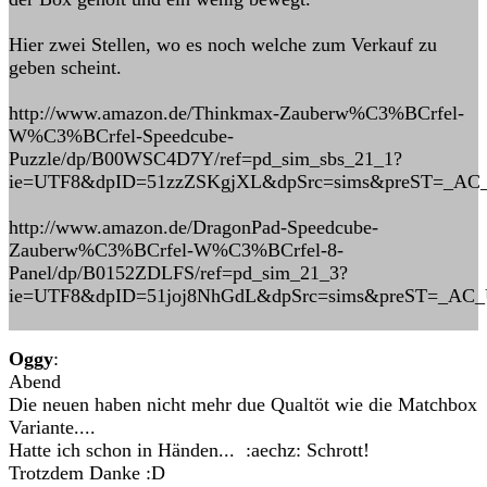
Hier zwei Stellen, wo es noch welche zum Verkauf zu
geben scheint.
http://www.amazon.de/Thinkmax-Zauberw%C3%BCrfel-
W%C3%BCrfel-Speedcube-
Puzzle/dp/B00WSC4D7Y/ref=pd_sim_sbs_21_1?
ie=UTF8&dpID=51zzZSKgjXL&dpSrc=sims&preST=_
http://www.amazon.de/DragonPad-Speedcube-
Zauberw%C3%BCrfel-W%C3%BCrfel-8-
Panel/dp/B0152ZDLFS/ref=pd_sim_21_3?
ie=UTF8&dpID=51joj8NhGdL&dpSrc=sims&preST=_A
Oggy
:
Abend
Die neuen haben nicht mehr due Qualtöt wie die Matchbox
Variante....
Hatte ich schon in Händen... :aechz: Schrott!
Trotzdem Danke :D