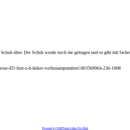
 Schuh über. Der Schuh wurde noch nie getragen und es gibt mit Sicher
oesse-45!-fuer-z-b-linker-vorfussamputation!/403569964-236-1008
Powered by SMFPacks Likes Pro Mod