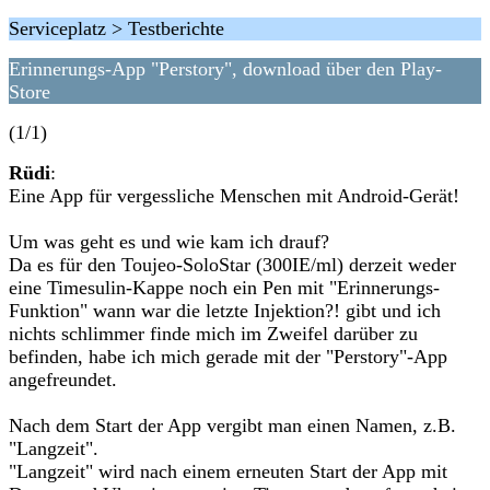
Serviceplatz > Testberichte
Erinnerungs-App "Perstory", download über den Play-
Store
(1/1)
Rüdi
:
Eine App für vergessliche Menschen mit Android-Gerät!
Um was geht es und wie kam ich drauf?
Da es für den Toujeo-SoloStar (300IE/ml) derzeit weder
eine Timesulin-Kappe noch ein Pen mit "Erinnerungs-
Funktion" wann war die letzte Injektion?! gibt und ich
nichts schlimmer finde mich im Zweifel darüber zu
befinden, habe ich mich gerade mit der "Perstory"-App
angefreundet.
Nach dem Start der App vergibt man einen Namen, z.B.
"Langzeit".
"Langzeit" wird nach einem erneuten Start der App mit