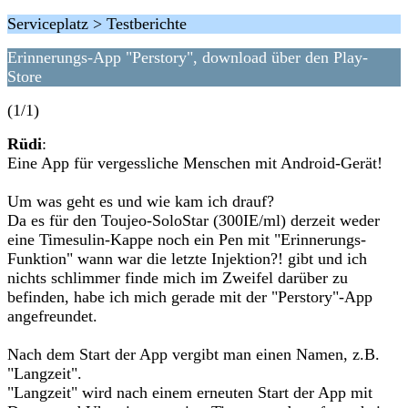
Serviceplatz > Testberichte
Erinnerungs-App "Perstory", download über den Play-
Store
(1/1)
Rüdi
:
Eine App für vergessliche Menschen mit Android-Gerät!
Um was geht es und wie kam ich drauf?
Da es für den Toujeo-SoloStar (300IE/ml) derzeit weder
eine Timesulin-Kappe noch ein Pen mit "Erinnerungs-
Funktion" wann war die letzte Injektion?! gibt und ich
nichts schlimmer finde mich im Zweifel darüber zu
befinden, habe ich mich gerade mit der "Perstory"-App
angefreundet.
Nach dem Start der App vergibt man einen Namen, z.B.
"Langzeit".
"Langzeit" wird nach einem erneuten Start der App mit