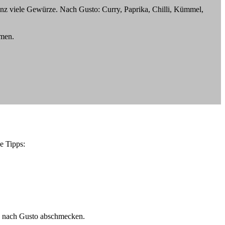
anz viele Gewürze. Nach Gusto: Curry, Paprika, Chilli, Kümmel,
hmen.
e Tipps:
rn nach Gusto abschmecken.