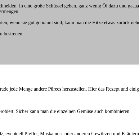
chneiden. In eine große Schüssel geben, ganz wenig Öl dazu und gaaa
vermengen.
aten, wenn sie gut gebräunt sind, kann man die Hitze etwas zurück ne
 bestreuen.
rade jede Menge andere Pürees herzustellen. Hier das Rezept und einig
probiert. Sicher kann man die einzelnen Gemüse auch kombinieren.
lz, eventuell Pfeffer, Muskatnuss oder anderen Gewürzen und Kräute