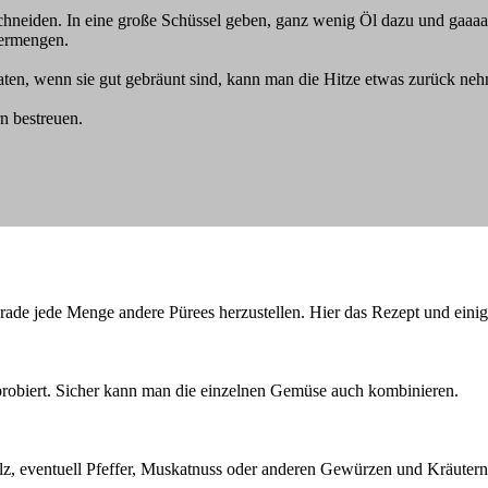
chneiden. In eine große Schüssel geben, ganz wenig Öl dazu und gaaa
vermengen.
aten, wenn sie gut gebräunt sind, kann man die Hitze etwas zurück ne
 bestreuen.
rade jede Menge andere Pürees herzustellen. Hier das Rezept und einig
probiert. Sicher kann man die einzelnen Gemüse auch kombinieren.
lz, eventuell Pfeffer, Muskatnuss oder anderen Gewürzen und Kräute