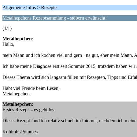
Allgemeine Infos > Rezepte
Metalhepchens Rezeptsammlung - stöbern erwünscht!
(1/1)
Metalhepchen
:
Hallo,
mein Mann und ich kochen viel und gern - na gut, eher mein Mann. A
Ich habe meine Diagnose erst seit Sommer 2015, trotzdem haben wir s
Dieses Thema wird sich langsam füllen mit Rezepten, Tipps und Erf
Habt viel Freude beim Lesen,
Metalhepchen.
Metalhepchen
:
Erstes Rezept - es geht los!
Dieses Rezept fand ich relativ schnell im Internet, nachdem ich mei
Kohlrabi-Pommes