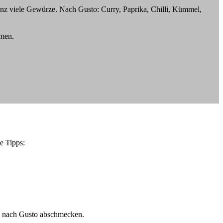
anz viele Gewürze. Nach Gusto: Curry, Paprika, Chilli, Kümmel,
hmen.
e Tipps:
rn nach Gusto abschmecken.