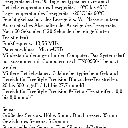
Lesegerätspeicher: 90 Tage bei typischem Gebrauch
Betriebstemperatur des Lesegeräts: 10°C bis 45°C
Lagertemperatur des Lesegeräts: -20°C bis 60°C
Feuchtigkeitsschutz des Lesegeräts: Vor Nässe schützen
Automatisches Abschalten der Anzeige des Lesegeräts:
Nach 60 Sekunden (120 Sekunden bei eingeführtem
Teststreifen)
Funkfrequenz: 13,56 MHz
Datenanschluss: Micro-USB
Mindestanforderungen für den Computer: Das System darf
nur zusammen mit Computern nach EN60950-1 benutzt
werden
Mittlere Betriebsdauer: 3 Jahre bei typischem Gebrauch
Bereich für FreeStyle Precision Blutzucker-Teststreifen:
20 bis 500 mg/dL / 1,1 bis 27,7 mmol/L
Bereich für FreeStyle Precision ß-Keton-Teststreifen: 0,0
bis 8,0 mmol/L
Sensor
Größe des Sensors: Höhe: 5 mm, Durchmesser: 35 mm
Gewicht des Sensors: 5 Gramm
Stromquelle des Sensors: Eine Silberoxid-Batterie