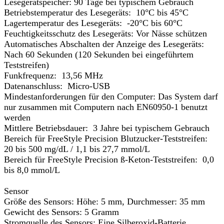
Lesegerätspeicher: 90 Tage bei typischem Gebrauch
Betriebstemperatur des Lesegeräts: 10°C bis 45°C
Lagertemperatur des Lesegeräts: -20°C bis 60°C
Feuchtigkeitsschutz des Lesegeräts: Vor Nässe schützen
Automatisches Abschalten der Anzeige des Lesegeräts:
Nach 60 Sekunden (120 Sekunden bei eingeführtem
Teststreifen)
Funkfrequenz: 13,56 MHz
Datenanschluss: Micro-USB
Mindestanforderungen für den Computer: Das System darf
nur zusammen mit Computern nach EN60950-1 benutzt
werden
Mittlere Betriebsdauer: 3 Jahre bei typischem Gebrauch
Bereich für FreeStyle Precision Blutzucker-Teststreifen:
20 bis 500 mg/dL / 1,1 bis 27,7 mmol/L
Bereich für FreeStyle Precision ß-Keton-Teststreifen: 0,0
bis 8,0 mmol/L
Sensor
Größe des Sensors: Höhe: 5 mm, Durchmesser: 35 mm
Gewicht des Sensors: 5 Gramm
Stromquelle des Sensors: Eine Silberoxid-Batterie