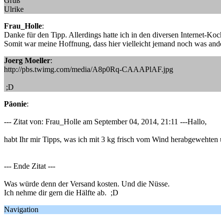
Gruß
Ulrike
Frau_Holle
:
Danke für den Tipp. Allerdings hatte ich in den diversen Internet-Ko
Somit war meine Hoffnung, dass hier vielleicht jemand noch was and
Joerg Moeller
:
http://pbs.twimg.com/media/A8p0Rq-CAAAPlAF.jpg
;D
Päonie
:
--- Zitat von: Frau_Holle am September 04, 2014, 21:11 ---Hallo,
habt Ihr mir Tipps, was ich mit 3 kg frisch vom Wind herabgewehte
--- Ende Zitat ---
Was würde denn der Versand kosten. Und die Nüsse.
Ich nehme dir gern die Hälfte ab. ;D
Navigation