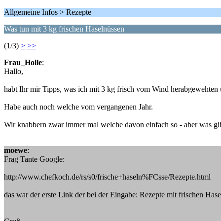
Allgemeine Infos > Rezepte
Was tun mit 3 kg frischen Haselnüssen
(1/3)
>
>>
Frau_Holle
:
Hallo,
habt Ihr mir Tipps, was ich mit 3 kg frisch vom Wind herabgewehte
Habe auch noch welche vom vergangenen Jahr.
Wir knabbern zwar immer mal welche davon einfach so - aber was gib
moewe
:
Frag Tante Google:
http://www.chefkoch.de/rs/s0/frische+haseln%FCsse/Rezepte.html
das war der erste Link der bei der Eingabe: Rezepte mit frischen Has