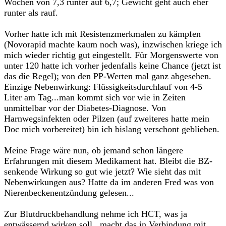
Wochen von 7,3 runter auf 6,7; Gewicht geht auch eher
runter als rauf.
Vorher hatte ich mit Resistenzmerkmalen zu kämpfen
(Novorapid machte kaum noch was), inzwischen kriege ich
mich wieder richtig gut eingestellt. Für Morgenswerte von
unter 120 hatte ich vorher jedenfalls keine Chance (jetzt ist
das die Regel); von den PP-Werten mal ganz abgesehen.
Einzige Nebenwirkung: Flüssigkeitsdurchlauf von 4-5
Liter am Tag...man kommt sich vor wie in Zeiten
unmittelbar vor der Diabetes-Diagnose. Von
Harnwegsinfekten oder Pilzen (auf zweiteres hatte mein
Doc mich vorbereitet) bin ich bislang verschont geblieben.
Meine Frage wäre nun, ob jemand schon längere
Erfahrungen mit diesem Medikament hat. Bleibt die BZ-
senkende Wirkung so gut wie jetzt? Wie sieht das mit
Nebenwirkungen aus? Hatte da im anderen Fred was von
Nierenbeckenentzündung gelesen...
Zur Blutdruckbehandlung nehme ich HCT, was ja
entwässernd wirken soll...macht das in Verbindung mit