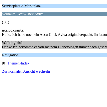
Serviceplatz > Marktplatz
Verkaufe Accu-Chek Aviva
(1/1)
axelpokrantz
:
Hallo. Ich habe noch ein Accu-Chek Aviva originalverpackt. Ihr brauc
Walkingbird
:
Danke ich bekomme es von meinem Diabetologen immer nach gesch
Navigation
[0]
Themen-Index
Zur normalen Ansicht wechseln