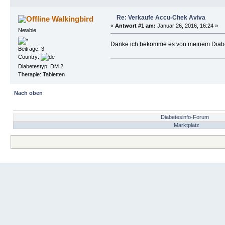
Re: Verkaufe Accu-Chek Aviva
Walkingbird
«
Antwort #1 am:
Januar 26, 2016, 16:24 »
Newbie
Danke ich bekomme es von meinem Dia
Beiträge: 3
Country:
Diabetestyp: DM 2
Therapie: Tabletten
Nach oben
Diabetesinfo-Forum
Marktplatz