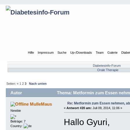
Übersicht
Hilfe
Impressum
Suche
Up-/Downloads
Team
Galerie
Diabe
Diabetesinfo-Forum
Orale Therapie
Seiten:
«
1
2
3
Nach unten
Autor
Thema: Metformin zum Essen nehmen
Re: Metformin zum Essen nehmen, abe
MulleMaus
«
Antwort #20 am:
Juli 09, 2014, 11:06 »
Newbie
Hallo Gyuri,
Beiträge: 7
Country: