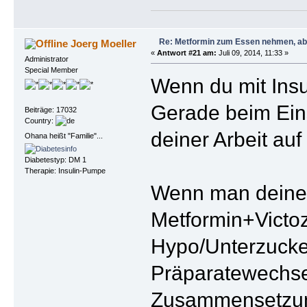
Re: Metformin zum Essen nehmen, abe
Joerg Moeller
«
Antwort #21 am:
Juli 09, 2014, 11:33 »
Administrator
Special Member
Wenn du mit Insu
Gerade beim Eins
Beiträge: 17032
Country:
deiner Arbeit au
Ohana heißt "Familie"...
Diabetestyp: DM 1
Therapie: Insulin-Pumpe
Wenn man deinen 
Metformin+Victoz
Hypo/Unterzucke
Präparatewechsel
Zusammensetzung