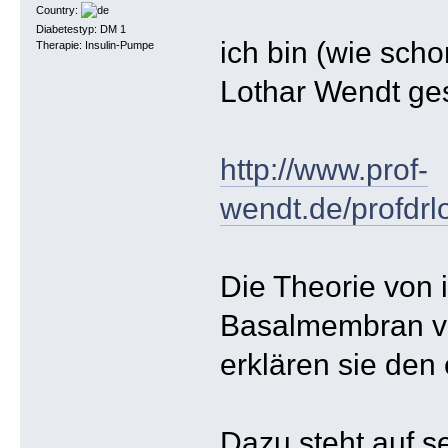
Country:
Diabetestyp: DM 1
ich bin (wie scho
Therapie: Insulin-Pumpe
Lothar Wendt ge
http://www.prof-
wendt.de/profdrl
Die Theorie von 
Basalmembran ver
erklären sie den 
Dazu steht auf 