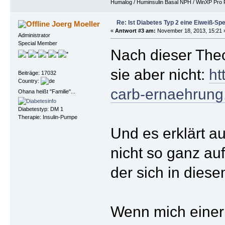
Humalog / Huminsulin Basal NPH / WinXP Pro Fi
Re: Ist Diabetes Typ 2 eine Eiweiß-Sp
Joerg Moeller
«
Antwort #3 am:
November 18, 2013, 15:21 
Administrator
Special Member
Nach dieser The
sie aber nicht:
ht
Beiträge: 17032
Country:
carb-ernaehrung
Ohana heißt "Familie"...
Diabetestyp: DM 1
Therapie: Insulin-Pumpe
Und es erklärt a
nicht so ganz au
der sich in diese
Wenn mich einer 