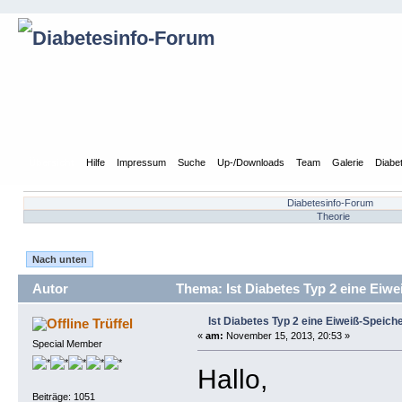
Übersicht
Hilfe
Impressum
Suche
Up-/Downloads
Team
Galerie
Diabe
Diabetesinfo-Forum
Theorie
Nach unten
Autor
Thema: Ist Diabetes Typ 2 eine Eiwe
Ist Diabetes Typ 2 eine Eiweiß-Speich
Trüffel
«
am:
November 15, 2013, 20:53 »
Special Member
Hallo,
Beiträge: 1051