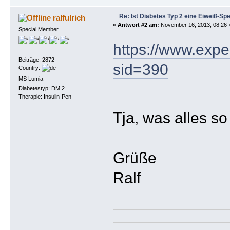
Re: Ist Diabetes Typ 2 eine Eiweiß-Sp
ralfulrich
«
Antwort #2 am:
November 16, 2013, 08:26 
Special Member
https://www.expe
Beiträge: 2872
sid=390
Country:
MS Lumia
Diabetestyp: DM 2
Therapie: Insulin-Pen
Tja, was alles s
Grüße
Ralf