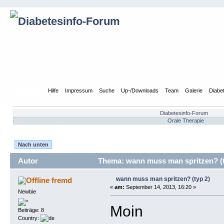
Übersicht
Hilfe
Impressum
Suche
Up-/Downloads
Team
Galerie
Diabe
Diabetesinfo-Forum
Orale Therapie
Nach unten
Autor
Thema: wann muss man spritzen? (t
wann muss man spritzen? (typ 2)
fremd
«
am:
September 14, 2013, 16:20 »
Newbie
Moin
Beiträge: 8
Country: