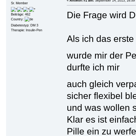
«
Antwort #1 am:
September 14, 2013, 16:59 
Sr. Member
Die Frage wird 
Beiträge: 462
Country:
Diabetestyp: DM 3
Therapie: Insulin-Pen
Als ich das erst
wurde mir der Pe
durfte ich mir
auch gleich ver
sicher flexibel ble
und was wollen si
Klar es ist einfac
Pille ein zu werf