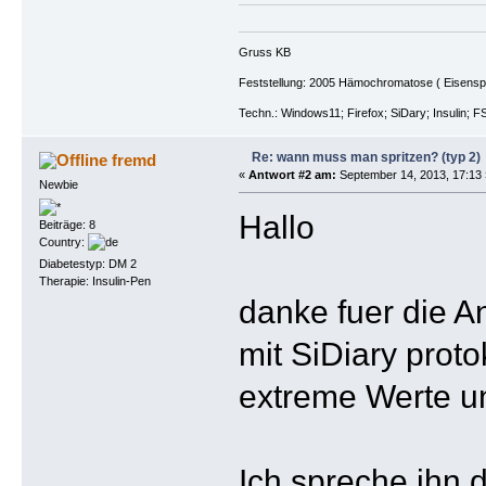
Gruss KB
Feststellung: 2005 Hämochromatose ( Eisenspeic
Techn.: Windows11; Firefox; SiDary; Insulin; F
Re: wann muss man spritzen? (typ 2)
fremd
«
Antwort #2 am:
September 14, 2013, 17:13 
Newbie
Hallo
Beiträge: 8
Country:
Diabetestyp: DM 2
Therapie: Insulin-Pen
danke fuer die A
mit SiDiary prot
extreme Werte un
Ich spreche ihn d