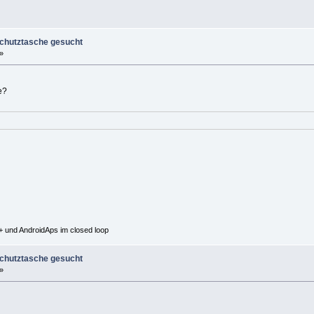
Schutztasche gesucht
»
e?
 und AndroidAps im closed loop
Schutztasche gesucht
»