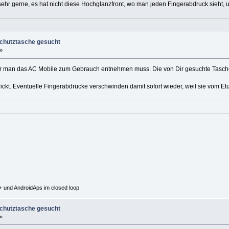
sehr gerne, es hat nicht diese Hochglanzfront, wo man jeden Fingerabdruck sieht, 
Schutztasche gesucht
»
er man das AC Mobile zum Gebrauch entnehmen muss. Die von Dir gesuchte Tasche 
ickt. Eventuelle Fingerabdrücke verschwinden damit sofort wieder, weil sie vom Et
 und AndroidAps im closed loop
Schutztasche gesucht
»