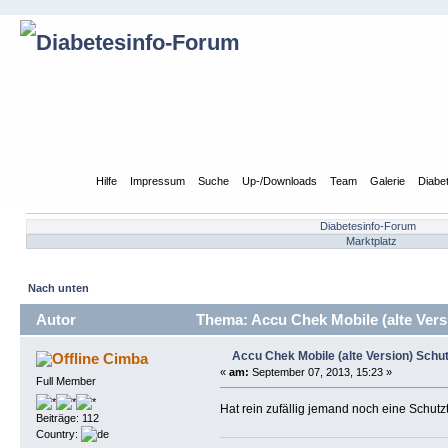
Übersicht
Hilfe
Impressum
Suche
Up-/Downloads
Team
Galerie
Diabe
Diabetesinfo-Forum
Marktplatz
Nach unten
Autor
Thema: Accu Chek Mobile (alte Vers
Accu Chek Mobile (alte Version) Schu
Cimba
«
am:
September 07, 2013, 15:23 »
Full Member
Hat rein zufällig jemand noch eine Schut
Beiträge: 112
Country: