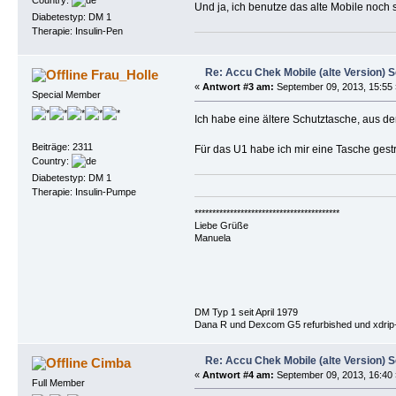
Und ja, ich benutze das alte Mobile noch 
Diabetestyp: DM 1
Therapie: Insulin-Pen
Re: Accu Chek Mobile (alte Version) 
Frau_Holle
«
Antwort #3 am:
September 09, 2013, 15:55 
Special Member
Ich habe eine ältere Schutztasche, aus d
Beiträge: 2311
Für das U1 habe ich mir eine Tasche gestr
Country:
Diabetestyp: DM 1
Therapie: Insulin-Pumpe
*****************************************
Liebe Grüße
Manuela
DM Typ 1 seit April 1979
Dana R und Dexcom G5 refurbished und xdrip+
Re: Accu Chek Mobile (alte Version) 
Cimba
«
Antwort #4 am:
September 09, 2013, 16:40 
Full Member