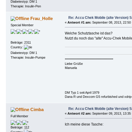
Diabetestyp: DM 1
Therapie: Insulin-Pen
Re: Accu Chek Mobile (alte Version) 
Frau_Holle
«
Antwort #1 am:
September 08, 2013, 22:50 
Special Member
Welche Schutztasche ist das?
Nutzt du noch das "alte" Accu-Chek Mobil
Beiträge: 2311
Country:
Diabetestyp: DM 1
Therapie: Insulin-Pumpe
*****************************************
Liebe Grüße
Manuela
DM Typ 1 seit April 1979
Dana R und Dexcom G5 refurbished und xdrip+
Re: Accu Chek Mobile (alte Version) 
Cimba
«
Antwort #2 am:
September 09, 2013, 13:35 
Full Member
Ich meine diese Tasche:
Beiträge: 112
Country: