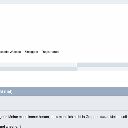
tesinfo-Website
Einloggen
Registrieren
6 mal)
er. Meine mault immer herum, dass man sich nicht in Gruppen daraufstellen soll
rnet ansehen?