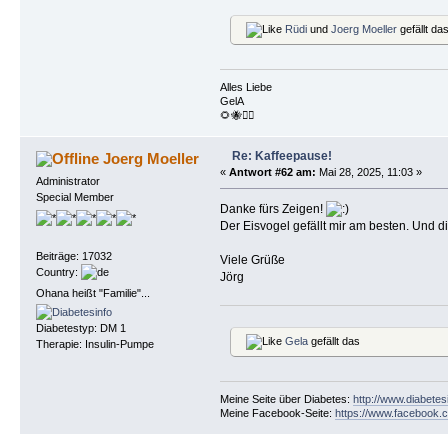
Rüdi
und
Joerg Moeller
gefällt da
Alles Liebe
GelA
🌻🐝🏴‍☠️
Re: Kaffeepause!
Joerg Moeller
«
Antwort #62 am:
Mai 28, 2025, 11:03 »
Administrator
Special Member
Danke fürs Zeigen!
Der Eisvogel gefällt mir am besten. Und di
Beiträge: 17032
Viele Grüße
Country:
Jörg
Ohana heißt "Familie"...
Diabetestyp: DM 1
Gela
gefällt das
Therapie: Insulin-Pumpe
Meine Seite über Diabetes:
http://www.diabetes
Meine Facebook-Seite:
https://www.facebook.c