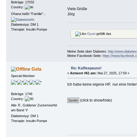
Beiträge: 17032
Country:
Viele Grüße
Ohana heißt "Familie"...
Jörg
Diabetestyp: DM 1
Therapie: Insulin-Pumpe
Gyuri
gefällt das
Meine Seite über Diabetes:
http://www.diabetes
Meine Facebook-Seite:
https://www.facebook.c
Re: Kaffeepause!
Gela
«
Antwort #61 am:
Mai 27, 2025, 17:59 »
Special Member
Ich habe keine eigene HP, nur eine hinte
Beiträge: 1746
Country:
(click to show/hide)
Alte 🐰, Goldener Zuckerwürfel
am Band 🏅
Diabetestyp: DM 1
Therapie: Insulin-Pumpe