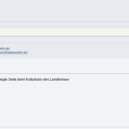
info.de/
om/Diabetesinfo.de/
rlegte Seite beim Kulturbüro des Landkreises