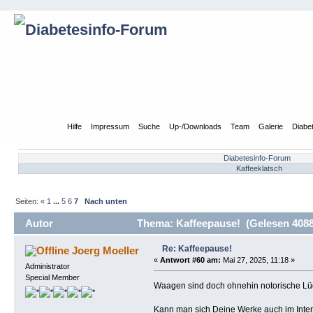
Übersicht
Hilfe
Impressum
Suche
Up-/Downloads
Team
Galerie
Diabe
Diabetesinfo-Forum
Kaffeeklatsch
Seiten:
«
1
...
5
6
7
Nach unten
Autor
Thema: Kaffeepause! (Gelesen 4088
Re: Kaffeepause!
Joerg Moeller
«
Antwort #60 am:
Mai 27, 2025, 11:18 »
Administrator
Special Member
Waagen sind doch ohnehin notorische Lügn
Kann man sich Deine Werke auch im Inte