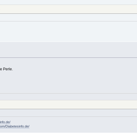
s
e Perle.
info.de/
om/Diabetesinfo.de/