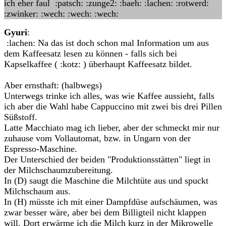
ich eher faul :patsch: :zunge2: :baeh: :lachen: :rotwerd:
:zwinker: :wech: :wech: :wech:
Gyuri
:
:lachen: Na das ist doch schon mal Information um aus
dem Kaffeesatz lesen zu können - falls sich bei
Kapselkaffee ( :kotz: ) überhaupt Kaffeesatz bildet.
Aber ernsthaft: (halbwegs)
Unterwegs trinke ich alles, was wie Kaffee aussieht, falls
ich aber die Wahl habe Cappuccino mit zwei bis drei Pillen
Süßstoff.
Latte Macchiato mag ich lieber, aber der schmeckt mir nur
zuhause vom Vollautomat, bzw. in Ungarn von der
Espresso-Maschine.
Der Unterschied der beiden "Produktionsstätten" liegt in
der Milchschaumzubereitung.
In (D) saugt die Maschine die Milchtüte aus und spuckt
Milchschaum aus.
In (H) müsste ich mit einer Dampfdüse aufschäumen, was
zwar besser wäre, aber bei dem Billigteil nicht klappen
will. Dort erwärme ich die Milch kurz in der Mikrowelle