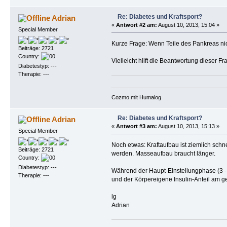
Re: Diabetes und Kraftsport?
Adrian
«
Antwort #2 am:
August 10, 2013, 15:04 »
Special Member
Kurze Frage: Wenn Teile des Pankreas nic
Beiträge: 2721
Country:
Vielleicht hilft die Beantwortung dieser Fra
Diabetestyp: ---
Therapie: ---
Cozmo mit Humalog
Re: Diabetes und Kraftsport?
Adrian
«
Antwort #3 am:
August 10, 2013, 15:13 »
Special Member
Noch etwas: Kraftaufbau ist ziemlich schn
Beiträge: 2721
werden. Masseaufbau braucht länger.
Country:
Diabetestyp: ---
Während der Haupt-Einstellungphase (3 - 4
Therapie: ---
und der Körpereigene Insulin-Anteil am g
lg
Adrian