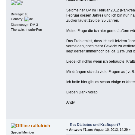
Seit meiner OP im Februar 2012 (Pankreasr
Beiträge: 18
Februar diesen Jahres und ich bin nun nac
Country:
Zucker lautet 120 bei 35 Jahren.
Diabetestyp: DM 3
Therapie: Insulin-Pen
Meine Frage die ich hier gerne äußern wü
Das Problem ist, dass ich seit letztem Ja
vermeiden, noch mehr Gewicht zu verlieren
liegt derzeit immernoch bei ca. 21% und 
Liege ich richtig wenn ich behaupte: Krafta
Mir drängen sich da viele Fragen auf, z. B.
Ich hoffe hier gibt es schon einige erfahre
Lieben Dank vorab
Andy
Re: Diabetes und Kraftsport?
ralfulrich
«
Antwort #1 am:
August 10, 2013, 14:29 »
Special Member