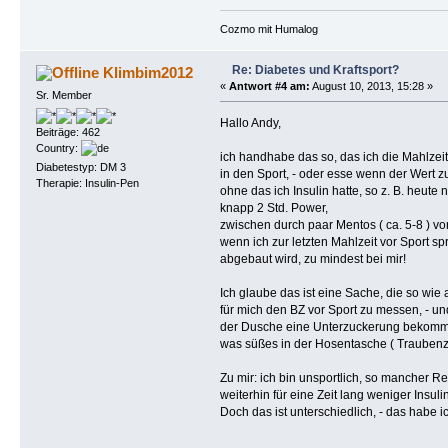
Cozmo mit Humalog
Re: Diabetes und Kraftsport?
Klimbim2012
«
Antwort #4 am:
August 10, 2013, 15:28 »
Sr. Member
Hallo Andy,
Beiträge: 462
Country:
ich handhabe das so, das ich die Mahlzeit
Diabetestyp: DM 3
in den Sport, - oder esse wenn der Wert zu
Therapie: Insulin-Pen
ohne das ich Insulin hatte, so z. B. heut
knapp 2 Std. Power,
zwischen durch paar Mentos ( ca. 5-8 ) vor
wenn ich zur letzten Mahlzeit vor Sport s
abgebaut wird, zu mindest bei mir!
Ich glaube das ist eine Sache, die so wie
für mich den BZ vor Sport zu messen, - un
der Dusche eine Unterzuckerung bekommen 
was süßes in der Hosentasche ( Traubenzuc
Zu mir: ich bin unsportlich, so mancher R
weiterhin für eine Zeit lang weniger Insuli
Doch das ist unterschiedlich, - das habe 