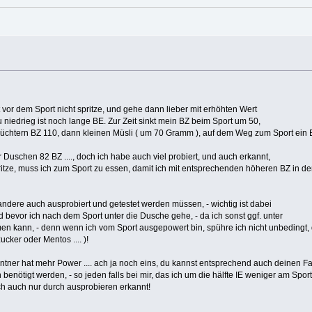
 vor dem Sport nicht spritze, und gehe dann lieber mit erhöhten Wert
 niedrieg ist noch lange BE. Zur Zeit sinkt mein BZ beim Sport um 50,
e nüchtern BZ 110, dann kleinen Müsli ( um 70 Gramm ), auf dem Weg zum Sport ein
 Duschen 82 BZ ...., doch ich habe auch viel probiert, und auch erkannt,
pritze, muss ich zum Sport zu essen, damit ich mit entsprechenden höheren BZ in d
 andere auch ausprobiert und getestet werden müssen, - wichtig ist dabei
d bevor ich nach dem Sport unter die Dusche gehe, - da ich sonst ggf. unter
kann, - denn wenn ich vom Sport ausgepowert bin, spühre ich nicht unbedingt, da
ker oder Mentos .... )!
entner hat mehr Power .... ach ja noch eins, du kannst entsprechend auch deinen Fak
n benötigt werden, - so jeden falls bei mir, das ich um die hälfte IE weniger am Spor
ich auch nur durch ausprobieren erkannt!