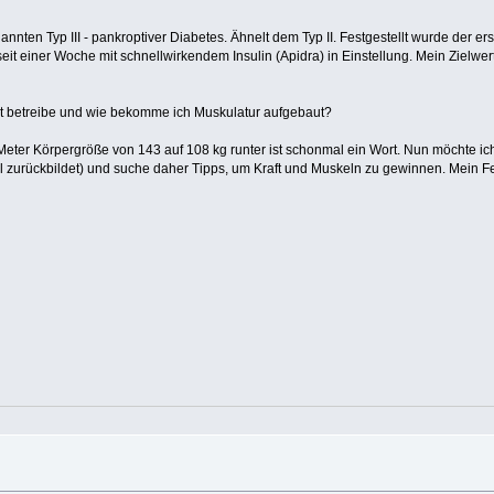
en Typ III - pankroptiver Diabetes. Ähnelt dem Typ II. Festgestellt wurde der ers
it einer Woche mit schnellwirkendem Insulin (Apidra) in Einstellung. Mein Zielwert
rt betreibe und wie bekomme ich Muskulatur aufgebaut?
2 Meter Körpergröße von 143 auf 108 kg runter ist schonmal ein Wort. Nun möchte ic
l zurückbildet) und suche daher Tipps, um Kraft und Muskeln zu gewinnen. Mein Fet