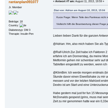
rantanplan091077
«
Antwort #7 am:
August 11, 2013, 19:59 »
Jr. Member
Zitat von: Adrian am August 10, 2013, 15:04
Kurze Frage: Wenn Teile des Pankreas nicht me
Beiträge: 18
Vielleicht hilft die Beantwortung dieser Frage j
Country:
Diabetestyp: DM 3
Therapie: Insulin-Pen
Lieben lieben Dank für die ganzen Antwo
@Adrian: Hm, also mich haben Sie als Typ 
@Ralf-Ulrich:Zur Zeit habe ich Faktoren 2
erfahre ich am Donnerstag, da meine Mor
Metformin gehen mir scheinbar sehr auf d
Tabletten eingestellt zu werden, wenn ich
@KlimBim: Ich werde morgen erstmals (bin
Stunde davor einen Eiweißshake zu mir und 
messen und vor der letzten Mahlzeit erstm
Dextro ist am Start und eine Unterzuckeru
Habe gestern mal just for fun 15 Messunge
McDonalds gespeist (grins, muss mal sein)
Zeit zu mir genommen hatte war ein 0,33e