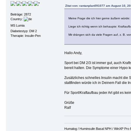
Zitat von: rantanplan091077 am August 10, 20
Beiträge: 2872
Meine Frage die ich hier gerne äußern würde:
Country:
MS Lumia
Liege ich richtig wenn ich behaupte: Kraftaufba
Diabetestyp: DM 2
Mir drängen sich da viele Fragen auf, z. B. vor
Therapie: Insulin-Pen
Hallo Andy,
Sport bei DM 2/3 ist immer gut, auch Kra
bereit halten. Die Symptome einer Hypo 
Zusätzliches schnelles Insulin macht die S
stattfinden würde ich in Deinem Fall die 
Für Sport/Kraftaufbau jeder Art gibt es ke
Grüße
Ralf
Humalog / Huminsulin Basal NPH / WinXP Pro Fi