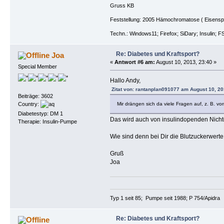
Gruss KB
Feststellung: 2005 Hämochromatose ( Eisenspeic
Techn.: Windows11; Firefox; SiDary; Insulin; F
Re: Diabetes und Kraftsport?
Joa
«
Antwort #6 am:
August 10, 2013, 23:40 »
Special Member
Hallo Andy,
Zitat von: rantanplan091077 am August 10, 20
Beiträge: 3602
Country:
Mir drängen sich da viele Fragen auf, z. B. vor
Diabetestyp: DM 1
Das wird auch von insulindopenden Nichtd
Therapie: Insulin-Pumpe
Wie sind denn bei Dir die Blutzuckerwerte
Gruß
Joa
Typ 1 seit 85; Pumpe seit 1988; P 754/Apidra
Re: Diabetes und Kraftsport?