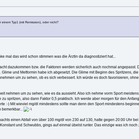
 einem Typ1 (mit Remission), oder nicht?
e mal das wird schon stimmen was die Ärztin da diagnostiziert hat...
die Nacht dazukommen bzw. die Faktoren werden sicherlich auch nochmal angepasst. 
lime und Metformin habe ich abgesetzt. Die Glime mit Beginn des Spritzens, die
unehmen um zu sehen, ob es sich verbessert. Ich würde es doch favorisieren, ohne
beit nehmen um zu sehen, wie es da aussieht. Also ich nehme vorm Sport meistens
e zu spritzen, also dann Faktor 0,5 praktisch. Ich werde aber morgen für den Anfan
Werte :-) Mit wieviel mg/dl mindestens sollte man denn den Sport mindestens beginn
n bemerkbar...
nachts einen Abfall von über 100 mg/dl von 230 auf 130, hatte gegen 20:00 Uhr bei
e Konstant und Schwubbs, gings auf einmal übelst runter. Das einzige was ich noch 