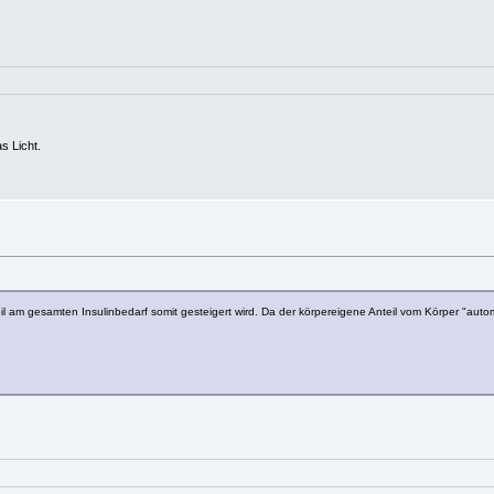
s Licht.
il am gesamten Insulinbedarf somit gesteigert wird. Da der körpereigene Anteil vom Körper "auto