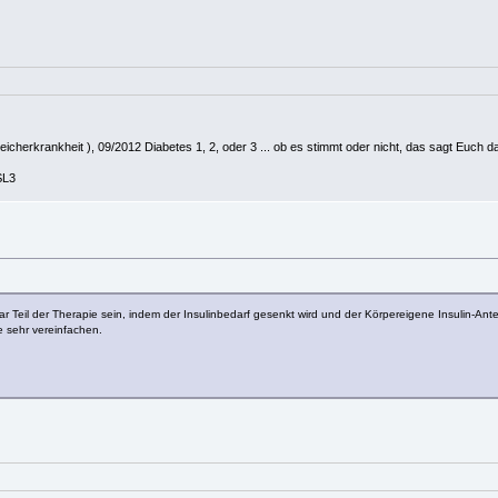
herkrankheit ), 09/2012 Diabetes 1, 2, oder 3 ... ob es stimmt oder nicht, das sagt Euch da
SL3
r Teil der Therapie sein, indem der Insulinbedarf gesenkt wird und der Körpereigene Insulin-Ante
 sehr vereinfachen.