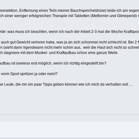
esektion, Entfernung eines Teils meiner Bauchspeicheldrüse) leide ich am sogenannt
h einer weniger erfolgreichen Therapie mit Tabletten (Metformin und Glimeperid) se
rde: was muss ich beachten, wenn ich nach der Arbeit 2-3 mal die Woche Kraftspo
hr auch gut Gewicht verloren habe, was ja an sich schonmal nicht schlecht ist. Bei 
 (sieht dann irgendwann nicht mehr schön aus, weil die Haut sich nicht so schnel
ich stagniere mit dem Muskel- und Kraftaufbau schon eine ganze Weile.
ufbau ist sowieso erst möglich, wenn ich richtig eingestellt bin?
 vorm Sport spritzen ja oder nein!?
ne Leute, die mir ein paar Tipps geben können wie ich mich da verhalten soll ....