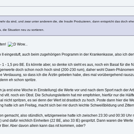
hr da sind, und zwar unter anderem die, die Insulin Produzieren, dann entspricht das doch eher
a, die Situation neu zu sortieren.
rten!
Wow...
II eingestuft, auch beim zugehörigen Programm in der Krankenkasse, also ich denk
 - 1 - 1,5 pro BE. Es könnte aber, so denke ich sieht es aus, noch ein Basal für 
genwerte doch schon noch hoch sind (200-230 rum), daher wohl Dawn-Phänomen. G
ie Verdauung, so dass ich die Ärztin gebeten habe, dies mal vorübergehend rausz
 denn eh schon spritze.
 ja erst eine Woche in Einstellung) die Werte vor und nach dem Sport nach der Ar
vllt. noch ein Obst. Die Schulungsleiterin hat mir empfohlen, hierfür nur die Hälft
al nicht spritzen, es sei denn der Wert ist drastisch zu hoch. Poste dann hier die 
ng hatte ich am Freitag, macht sich bei mir durch leichte Schweißbildung und Zitter
n gemacht, also stündlich, witzigerweise hatte ich zwischen 23:30 und 00:30 Uhr 
 und dafür reichlich Einheiten (22 BE, also 33 IE) gespritzt. Dann waren die Wert
r Bier. Aber davon allein kann das nit kommen, oder?