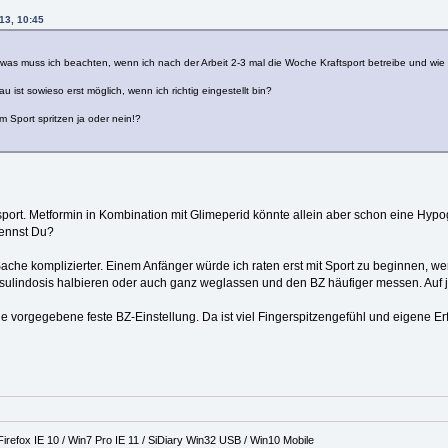
13, 10:45
 was muss ich beachten, wenn ich nach der Arbeit 2-3 mal die Woche Kraftsport betreibe und w
u ist sowieso erst möglich, wenn ich richtig eingestellt bin?
m Sport spritzen ja oder nein!?
ftsport. Metformin in Kombination mit Glimeperid könnte allein aber schon eine H
kennst Du?
ache komplizierter. Einem Anfänger würde ich raten erst mit Sport zu beginnen, wen
Insulindosis halbieren oder auch ganz weglassen und den BZ häufiger messen. Auf 
ine vorgegebene feste BZ-Einstellung. Da ist viel Fingerspitzengefühl und eigene Er
refox IE 10 / Win7 Pro IE 11 / SiDiary Win32 USB / Win10 Mobile