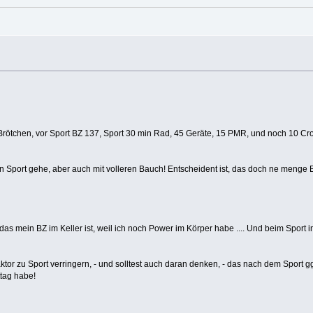
 Brötchen, vor Sport BZ 137, Sport 30 min Rad, 45 Geräte, 15 PMR, und noch 10 Cro
en Sport gehe, aber auch mit volleren Bauch! Entscheident ist, das doch ne menge 
s mein BZ im Keller ist, weil ich noch Power im Körper habe .... Und beim Sport 
tor zu Sport verringern, - und solltest auch daran denken, - das nach dem Sport gg
ttag habe!