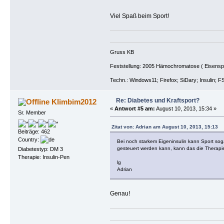
Viel Spaß beim Sport!
Gruss KB
Feststellung: 2005 Hämochromatose ( Eisenspeic
Techn.: Windows11; Firefox; SiDary; Insulin; F
Re: Diabetes und Kraftsport?
Klimbim2012
«
Antwort #5 am:
August 10, 2013, 15:34 »
Sr. Member
Zitat von: Adrian am August 10, 2013, 15:13
Beiträge: 462
Country:
Bei noch starkem Eigeninsulin kann Sport soga
gesteuert werden kann, kann das die Therapie
Diabetestyp: DM 3
Therapie: Insulin-Pen
lg
Adrian
Genau!