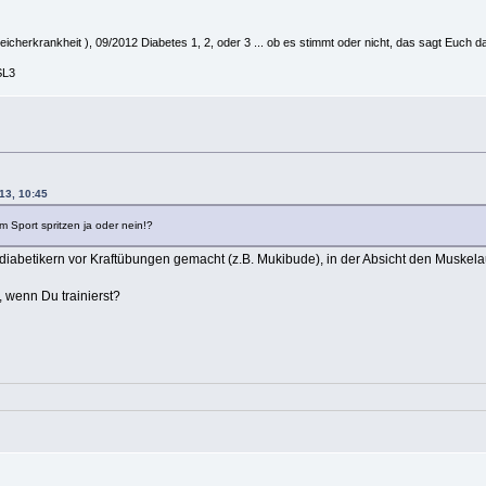
herkrankheit ), 09/2012 Diabetes 1, 2, oder 3 ... ob es stimmt oder nicht, das sagt Euch da
SL3
13, 10:45
m Sport spritzen ja oder nein!?
iabetikern vor Kraftübungen gemacht (z.B. Mukibude), in der Absicht den Muskelau
, wenn Du trainierst?