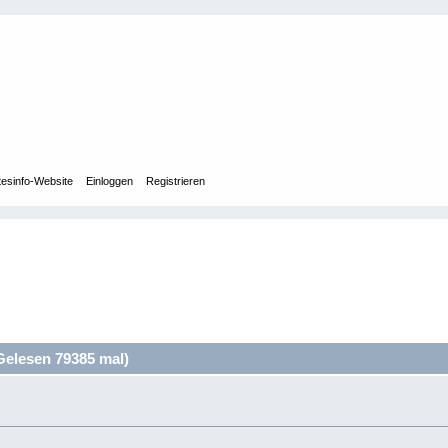
tesinfo-Website
Einloggen
Registrieren
Gelesen 79385 mal)