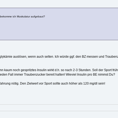
ie bekomme ich Muskulatur aufgebaut?
ypoglykämie auslösen, wenn auch selten. Ich würde ggf. den BZ messen und Trauben
n kaum noch gespritztes Insulin wirkt d.h. so nach 2-3 Stunden. Soll der Sport früh
jeden Fall immer Traubenzucker bereit halten! Wieviel Insulin pro BE nimmst Du?
fahrung nötig. Den Zielwert vor Sport sollte auch höher als 120 mg/dl sein!