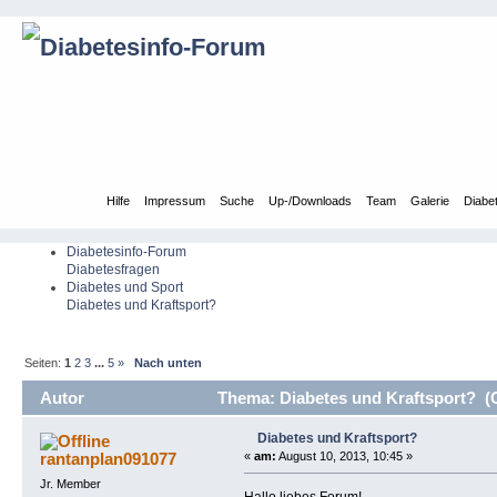
Übersicht
Hilfe
Impressum
Suche
Up-/Downloads
Team
Galerie
Diabe
Diabetesinfo-Forum
Diabetesfragen
Diabetes und Sport
Diabetes und Kraftsport?
Seiten:
1
2
3
...
5
»
Nach unten
Autor
Thema: Diabetes und Kraftsport? (
Diabetes und Kraftsport?
rantanplan091077
«
am:
August 10, 2013, 10:45 »
Jr. Member
Hallo liebes Forum!