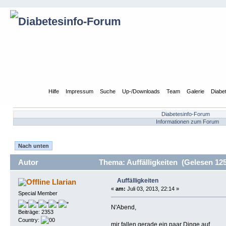
Übersicht
Hilfe
Impressum
Suche
Up-/Downloads
Team
Galerie
Diabe
Diabetesinfo-Forum
Informationen zum Forum
Nach unten
Autor
Thema: Auffälligkeiten (Gelesen 12
Auffälligkeiten
Llarian
«
am:
Juli 03, 2013, 22:14 »
Special Member
N'Abend,
Beiträge: 2353
Country:
mir fallen gerade ein paar Dinge auf...