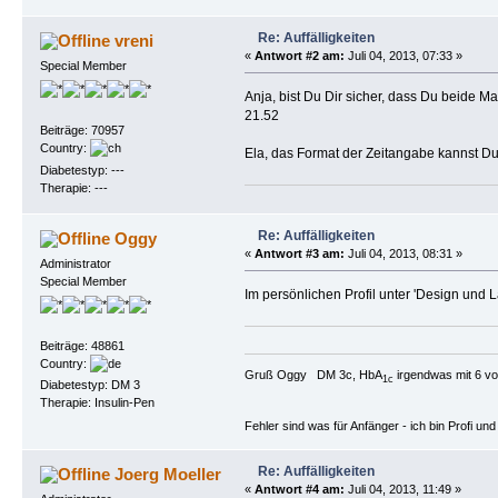
Re: Auffälligkeiten
vreni
«
Antwort #2 am:
Juli 04, 2013, 07:33 »
Special Member
Anja, bist Du Dir sicher, dass Du beide M
21.52
Beiträge: 70957
Country:
Ela, das Format der Zeitangabe kannst Du 
Diabetestyp: ---
Therapie: ---
Re: Auffälligkeiten
Oggy
«
Antwort #3 am:
Juli 04, 2013, 08:31 »
Administrator
Special Member
Im persönlichen Profil unter 'Design und 
Beiträge: 48861
Country:
Gruß Oggy DM 3c, HbA
irgendwas mit 6 vo
1c
Diabetestyp: DM 3
Therapie: Insulin-Pen
Fehler sind was für Anfänger - ich bin Profi u
Re: Auffälligkeiten
Joerg Moeller
«
Antwort #4 am:
Juli 04, 2013, 11:49 »