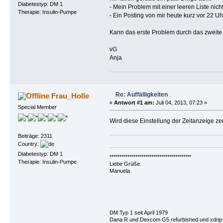
Diabetestyp: DM 1
- Mein Problem mit einer leeren Liste nich
Therapie: Insulin-Pumpe
- Ein Posting von mir heute kurz vor 22 U
Kann das erste Problem durch das zweite
vG
Anja
Re: Auffälligkeiten
Frau_Holle
«
Antwort #1 am:
Juli 04, 2013, 07:23 »
Special Member
Wird diese Einstellung der Zeitanzeige zen
Beiträge: 2311
Country:
Diabetestyp: DM 1
*****************************************
Therapie: Insulin-Pumpe
Liebe Grüße
Manuela
DM Typ 1 seit April 1979
Dana R und Dexcom G5 refurbished und xdrip+