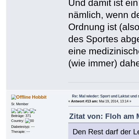
Und damit ist ei
nämlich, wenn der
Ordnung ist (als
des Sportes abge
eine medizinisc
(wie immer) dahe
Re: Mal wieder: Sport und Laktat und 
Hobbit
«
Antwort #13 am:
Mai 19, 2014, 13:14 »
Sr. Member
Zitat von: Floh am M
Beiträge: 371
Country:
Diabetestyp: ---
Den Rest darf der L
Therapie: ---