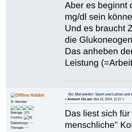
Aber es beginnt 
mg/dl sein könne
Und es braucht Z
die Glukoneogen
Das anheben der 
Leistung (=Arbeit
Re: Mal wieder: Sport und Laktat und 
Hobbit
«
Antwort #11 am:
Mai 19, 2014, 11:27 »
Sr. Member
Das liest sich fü
Beiträge: 371
Country:
menschliche" Kom
Diabetestyp: ---
Therapie: ---