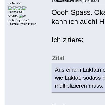
«
Antwort #18 am:
Mai 21, 2014, 15:57 »
Sr. Member
Oooh Spass. Oka
Beiträge: 516
Country:
kann ich auch! 
Diabetestyp: DM 1
Therapie: Insulin-Pumpe
Ich zitiere:
Zitat
Aus einem Laktatmol
wie Laktat, sodass
multiplizieren muss.