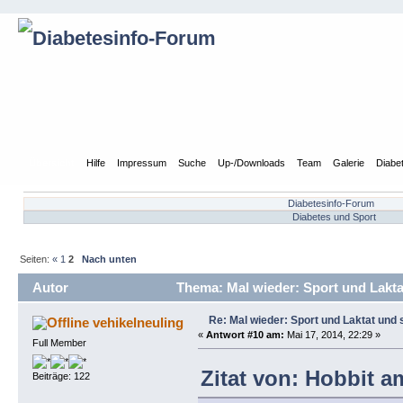
Übersicht
Hilfe
Impressum
Suche
Up-/Downloads
Team
Galerie
Diabe
Diabetesinfo-Forum
Diabetes und Sport
Seiten:
«
1
2
Nach unten
Autor
Thema: Mal wieder: Sport und Lakta
Re: Mal wieder: Sport und Laktat und 
vehikelneuling
«
Antwort #10 am:
Mai 17, 2014, 22:29 »
Full Member
Zitat von: Hobbit a
Beiträge: 122