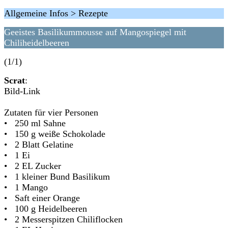
Allgemeine Infos > Rezepte
Geeistes Basilikummousse auf Mangospiegel mit
Chiliheidelbeeren
(1/1)
Scrat
:
Bild-Link
Zutaten für vier Personen
• 250 ml Sahne
• 150 g weiße Schokolade
• 2 Blatt Gelatine
• 1 Ei
• 2 EL Zucker
• 1 kleiner Bund Basilikum
• 1 Mango
• Saft einer Orange
• 100 g Heidelbeeren
• 2 Messerspitzen Chiliflocken