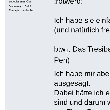
angebissenes Obst
Diabetestyp: DM 2
Therapie: Insulin-Pen
Ich habe sie ein
(und natürlich fre
btw
: Das Tresib
1
Pen)
Ich habe mir abe
ausgesägt.
Dabei hätte ich 
sind und darum w