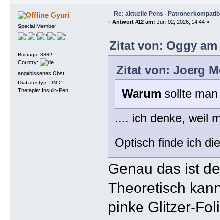
Re: aktuelle Pens - Patronenkompatibi
Gyuri
«
Antwort #12 am:
Juni 02, 2026, 14:44 »
Special Member
Zitat von: Oggy am 
Beiträge: 3862
Country:
Zitat von: Joerg M
angebissenes Obst
Diabetestyp: DM 2
Warum
sollte man
Therapie: Insulin-Pen
.... ich denke, weil
Optisch finde ich d
Genau das ist de
Theoretisch kann
pinke Glitzer-Fo