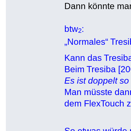
Dann könnte man
btw
:
2
„Normales“ Tresi
Kann das Tresib
Beim Tresiba [200
Es ist doppelt so 
Man müsste dann 
dem FlexTouch zu
So etwas würde 