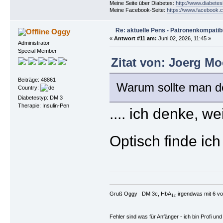
Meine Seite über Diabetes:
http://www.diabetes
Meine Facebook-Seite:
https://www.facebook.c
Re: aktuelle Pens - Patronenkompatibi
Oggy
«
Antwort #11 am:
Juni 02, 2026, 11:45 »
Administrator
Special Member
Zitat von: Joerg Mo
Beiträge: 48861
Warum sollte man d
Country:
Diabetestyp: DM 3
Therapie: Insulin-Pen
.... ich denke, w
Optisch finde ic
Gruß Oggy DM 3c, HbA
irgendwas mit 6 vo
1c
Fehler sind was für Anfänger - ich bin Profi u