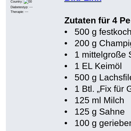
Country:
Diabetestyp: ---
Therapie: ---
Zutaten für 4 P
• 500 g festkoch
• 200 g Champi
• 1 mittelgroße
• 1 EL Keimöl
• 500 g Lachsfil
• 1 Btl. „Fix für
• 125 ml Milch
• 125 g Sahne
• 100 g geriebe