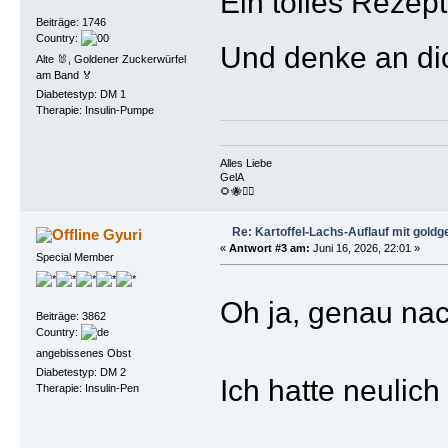
Ein tolles Reze
Beiträge: 1746
Country:
Und denke an di
Alte 🐰, Goldener Zuckerwürfel
am Band 🏅
Diabetestyp: DM 1
Therapie: Insulin-Pumpe
Alles Liebe
GelA
🌻🐝🏴‍☠️
Re: Kartoffel-Lachs-Auflauf mit gold
Gyuri
«
Antwort #3 am:
Juni 16, 2026, 22:01 »
Special Member
Oh ja, genau n
Beiträge: 3862
Country:
angebissenes Obst
Diabetestyp: DM 2
Ich hatte neulich
Therapie: Insulin-Pen