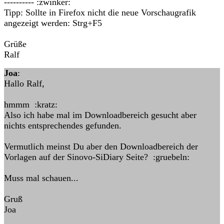
---------- :zwinker:
Tipp: Sollte in Firefox nicht die neue Vorschaugrafik
angezeigt werden: Strg+F5
Grüße
Ralf
Joa
:
Hallo Ralf,
hmmm :kratz:
Also ich habe mal im Downloadbereich gesucht aber
nichts entsprechendes gefunden.
Vermutlich meinst Du aber den Downloadbereich der
Vorlagen auf der Sinovo-SiDiary Seite? :gruebeln:
Muss mal schauen...
Gruß
Joa