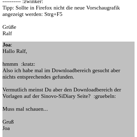
---------- :zwinker:
Tipp: Sollte in Firefox nicht die neue Vorschaugrafik
angezeigt werden: Strg+F5
Grüße
Ralf
Joa
:
Hallo Ralf,
hmmm :kratz:
Also ich habe mal im Downloadbereich gesucht aber
nichts entsprechendes gefunden.
Vermutlich meinst Du aber den Downloadbereich der
Vorlagen auf der Sinovo-SiDiary Seite? :gruebeln:
Muss mal schauen...
Gruß
Joa