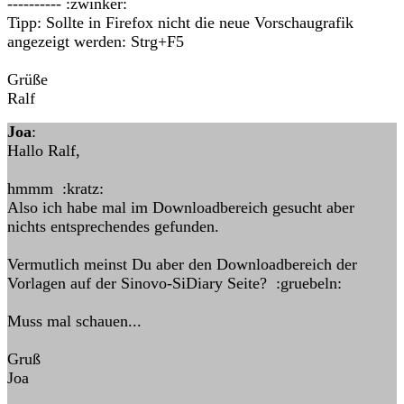
---------- :zwinker:
Tipp: Sollte in Firefox nicht die neue Vorschaugrafik
angezeigt werden: Strg+F5
Grüße
Ralf
Joa
:
Hallo Ralf,
hmmm :kratz:
Also ich habe mal im Downloadbereich gesucht aber
nichts entsprechendes gefunden.
Vermutlich meinst Du aber den Downloadbereich der
Vorlagen auf der Sinovo-SiDiary Seite? :gruebeln:
Muss mal schauen...
Gruß
Joa