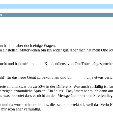
rt
un hab ich aber doch einige Fragen.
einstellen. Mitterweilen bin ich wider gut. Aber man hat mein OneTouc
raucht und hab mich mit dem Kundendienst von OneTouch abgesprochen
l" für das neue Gerät zu bekommen und bin. . .. . . nunja etwas verwi
 an und zwar bis zu 50% in der Differenz. Was auch auffällig ist, sob
erio zeigen erstaunliche Spitzen. Ein "altes" EasySmart nahm ich dan
, was bedeutet dass es nicht an den Messgeräten oder den Streifen liegt
d da wurde mir erklärt das, dies schon korrekt sei, weil das Verio I
 mir scon eher vernünftig,