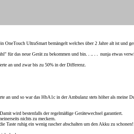
ein OneTouch UltraSmart bemängelt welches über 2 Jahre alt ist und geme
l" für das neue Gerät zu bekommen und bin. . .. . . nunja etwas verwi
te an und zwar bis zu 50% in der Differenz.
erte an und so war das HbA1c in der Ambulanz stets höher als meine 
 Damit wird bestenfalls der regelmäßige Gerätewechsel garantiert.
einerseits nichts zu meckern.
die Taste ruhig ein wenig rascher abschalten um den Akku zu schonen!