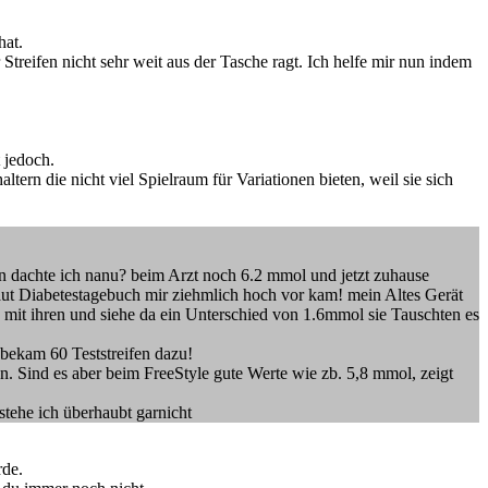
hat.
Streifen nicht sehr weit aus der Tasche ragt. Ich helfe mir nun indem
 jedoch.
ltern die nicht viel Spielraum für Variationen bieten, weil sie sich
nn dachte ich nanu? beim Arzt noch 6.2 mmol und jetzt zuhause
aut Diabetestagebuch mir ziehmlich hoch vor kam! mein Altes Gerät
mit ihren und siehe da ein Unterschied von 1.6mmol sie Tauschten es
 bekam 60 Teststreifen dazu!
. Sind es aber beim FreeStyle gute Werte wie zb. 5,8 mmol, zeigt
tehe ich überhaubt garnicht
rde.