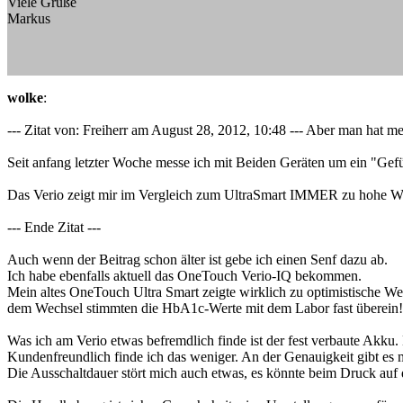
Viele Grüße
Markus
wolke
:
--- Zitat von: Freiherr am August 28, 2012, 10:48 --- Aber man hat m
Seit anfang letzter Woche messe ich mit Beiden Geräten um ein "Gefüh
Das Verio zeigt mir im Vergleich zum UltraSmart IMMER zu hohe Wer
--- Ende Zitat ---
Auch wenn der Beitrag schon älter ist gebe ich einen Senf dazu ab.
Ich habe ebenfalls aktuell das OneTouch Verio-IQ bekommen.
Mein altes OneTouch Ultra Smart zeigte wirklich zu optimistische W
dem Wechsel stimmten die HbA1c-Werte mit dem Labor fast überein!
Was ich am Verio etwas befremdlich finde ist der fest verbaute Akku.
Kundenfreundlich finde ich das weniger. An der Genauigkeit gibt es m
Die Ausschaltdauer stört mich auch etwas, es könnte beim Druck auf 