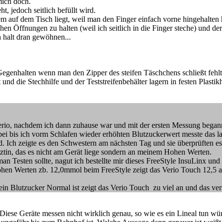
mich doch.
, jedoch seitlich befüllt wird.
 auf dem Tisch liegt, weil man den Finger einfach vorne hingehalten 
en Öffnungen zu halten (weil ich seitlich in die Finger steche) und der 
 halt dran gewöhnen...
nhalten wenn man den Zipper des steifen Täschchens schließt fehlt
nd die Stechhilfe und der Teststreifenbehälter lagern in festen Plastikha
 verio, nachdem ich dann zuhause war und mit der ersten Messung bega
ei bis ich vorm Schlafen wieder erhöhten Blutzuckerwert messte das l
 Ich zeigte es den Schwestern am nächsten Tag und sie überprüften es 
tin, das es nicht am Gerät liege sondern an meinem Hohen Werten.
 Testen sollte, nagut ich bestellte mir dieses FreeStyle InsuLinx und
hen Werten zb. 12,0mmol beim FreeStyle zeigt das Verio Touch 12,5 an
 Blutzucker Normal ist zeigt das Verio Touch zu viel an und das vers
Diese Geräte messen nicht wirklich genau, so wie es ein Lineal tun wü