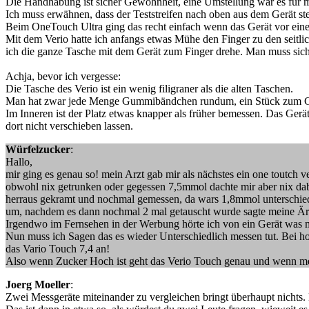
Die Handhabung ist sicher Gewohnheit, eine Umstellung war es für 
Ich muss erwähnen, dass der Teststreifen nach oben aus dem Gerät steht
Beim OneTouch Ultra ging das recht einfach wenn das Gerät vor einem
Mit dem Verio hatte ich anfangs etwas Mühe den Finger zu den seitlich
ich die ganze Tasche mit dem Gerät zum Finger drehe. Man muss sich
Achja, bevor ich vergesse:
Die Tasche des Verio ist ein wenig filigraner als die alten Taschen.
Man hat zwar jede Menge Gummibändchen rundum, ein Stück zum Gege
Im Inneren ist der Platz etwas knapper als früher bemessen. Das Gerät u
dort nicht verschieben lassen.
Würfelzucker
:
Hallo,
mir ging es genau so! mein Arzt gab mir als nächstes ein one toutch
obwohl nix getrunken oder gegessen 7,5mmol dachte mir aber nix dab
herraus gekramt und nochmal gemessen, da wars 1,8mmol unterschied.
um, nachdem es dann nochmal 2 mal getauscht wurde sagte meine Ärz
Irgendwo im Fernsehen in der Werbung hörte ich von ein Gerät was man
Nun muss ich Sagen das es wieder Unterschiedlich messen tut. Bei ho
das Vario Touch 7,4 an!
Also wenn Zucker Hoch ist geht das Verio Touch genau und wenn mein
Joerg Moeller
:
Zwei Messgeräte miteinander zu vergleichen bringt überhaupt nichts. 