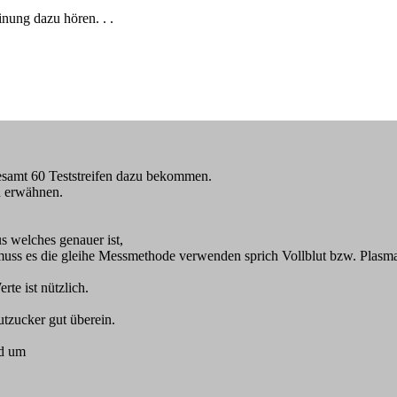
inung dazu hören. . .
gesamt 60 Teststreifen dazu bekommen.
d erwähnen.
.
s welches genauer ist,
ss es die gleihe Messmethode verwenden sprich Vollblut bzw. Plasma 
te ist nützlich.
tzucker gut überein.
rd um