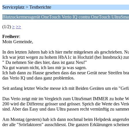
Serviceplatz > Testberichte
Blutzuckermessgerät OneTouch Verio IQ contra OneTouch UltraSma
(1/2)
>
>>
Freiherr
:
Moin Gemeinde,
In den letzten Jahren hab ich hier mehr mitgelesen als geschrieben. N
Ich war jetzt wegen zu hohem HbA1c in Hochzirl (bei Innsbruck) zum 
" Da nehmen Sie dies hier, dass ist ganz Neu!"
Na gut warum nicht, ich lass mir ja was sagen.
Ich hab dann zu Hause gesehen dass das neue Gerät neue Streifen b
das Verio IQ und dass ganz problemlos.
Seit anfang letzter Woche messe ich mit Beiden Geräten um ein "Gefüh
Das Verio zeigt mir im Vergleich zum UltraSmart IMMER zu hohe Werte
200 wird die Differenz grösser und grösser. Sprich die Werte des V
sind. Aber das Easy und dass Ultra passen recht vernünftig zu sammen
Am Montag (gestern) hab ich dann nochmal beim Helpdesk angerufen un
der alle "Srörfaktoren" ausschliesst. Die ganzen Erklärungen scheinen