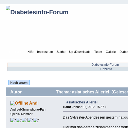
Übersicht
Hilfe
Impressum
Suche
Up-/Downloads
Team
Galerie
Diabe
Diabetesinfo-Forum
Rezepte
Nach unten
Autor
Thema: asiatisches Allerlei (Gelese
asiatisches Allerlei
Andi
«
am:
Januar 01, 2012, 15:37 »
Android-Smartphone-Fan
Special Member
Das Sylvester-Abendessen gestern hat g
Hier mal das gerade zusammengebastelte