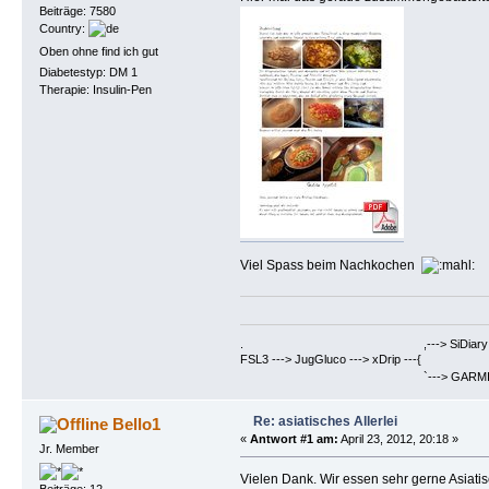
Beiträge: 7580
Country:
Oben ohne find ich gut
Diabetestyp: DM 1
Therapie: Insulin-Pen
Viel Spass beim Nachkochen
. ,---> SiDiary ==> Berich
FSL3 ---> JugGluco ---> xDrip ---{
`---> GARMIN Fenix6PRO ==>
Re: asiatisches Allerlei
Bello1
«
Antwort #1 am:
April 23, 2012, 20:18 »
Jr. Member
Vielen Dank. Wir essen sehr gerne Asiati