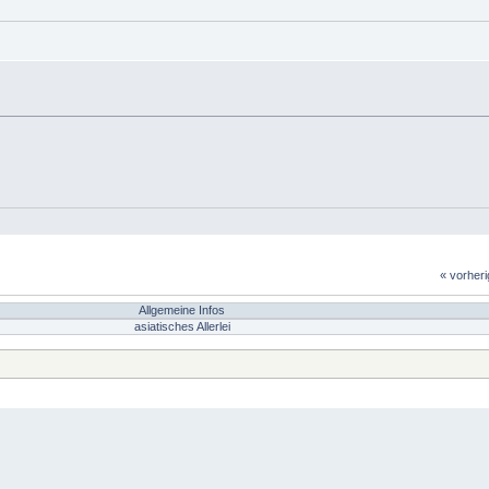
« vorher
Allgemeine Infos
asiatisches Allerlei