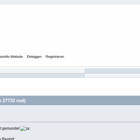
tesinfo-Website
Einloggen
Registrieren
n 27732 mal)
ut gemundet
 Rezept: