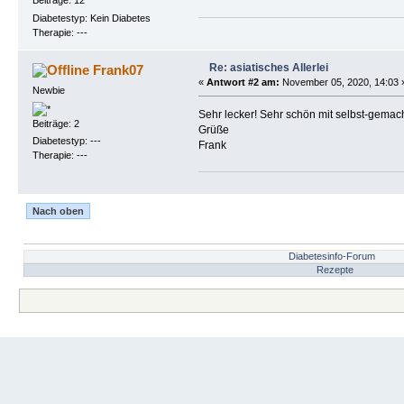
Beiträge: 12
Diabetestyp: Kein Diabetes
Therapie: ---
Re: asiatisches Allerlei
Frank07
«
Antwort #2 am:
November 05, 2020, 14:03 
Newbie
Sehr lecker! Sehr schön mit selbst-gema
Beiträge: 2
Grüße
Diabetestyp: ---
Frank
Therapie: ---
Nach oben
Diabetesinfo-Forum
Rezepte