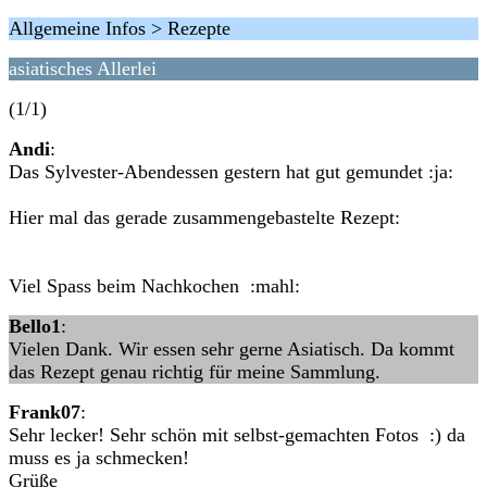
Allgemeine Infos > Rezepte
asiatisches Allerlei
(1/1)
Andi
:
Das Sylvester-Abendessen gestern hat gut gemundet :ja:
Hier mal das gerade zusammengebastelte Rezept:
Viel Spass beim Nachkochen :mahl:
Bello1
:
Vielen Dank. Wir essen sehr gerne Asiatisch. Da kommt
das Rezept genau richtig für meine Sammlung.
Frank07
:
Sehr lecker! Sehr schön mit selbst-gemachten Fotos :) da
muss es ja schmecken!
Grüße