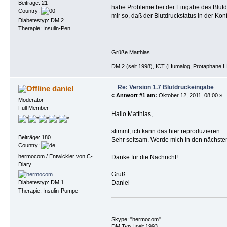
Beiträge: 21
habe Probleme bei der Eingabe des Blutdr
Country:
mir so, daß der Blutdruckstatus in der Konf
Diabetestyp: DM 2
Therapie: Insulin-Pen
Grüße Matthias
DM 2 (seit 1998), ICT (Humalog, Protaphane H
Re: Version 1.7 Blutdruckeingabe
daniel
«
Antwort #1 am:
Oktober 12, 2011, 08:00 »
Moderator
Full Member
Hallo Matthias,
stimmt, ich kann das hier reproduzieren.
Beiträge: 180
Sehr seltsam. Werde mich in den nächste
Country:
hermocom / Entwickler von C-
Danke für die Nachricht!
Diary
Gruß
Daniel
Diabetestyp: DM 1
Therapie: Insulin-Pumpe
Skype: "hermocom"
DM Typ I seit 1993.