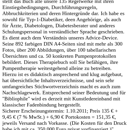
stellt das Buch alle unsere 135 Regelwerke mit ihren
Einstiegsbedingungen, Durchführungsregeln,
Abbruchkriterien und deren Hintergründe dar. Ich habe es
sowohl für Typ-1-Diabetiker, deen Angehörige, als auch
für Ärzte, Diabetologen, Diabetesberater und anderes
Schulungspersonal in verständlicher Sprache geschrieben.
Es dient auch dem Verständnis unseres Advice-Device.
Seine 892 farbigen DIN A4-Seiten sind mit mehr als 300
Fotos, über 200 Abbildungen, über 100 tabellarischen
Übersichten und ca. 50 konkreten Pumpenprotokollen
bebildert. Dieses Therapiebuch soll Sie befähigen, ihre
Pumpentherapie weitestgehend alleine zu betreiben.
Hierzu ist es didaktisch ansprechend und klug aufgebaut,
hat übersichtliche Inhaltsverzeichnisse, und sein sehr
umfangreiches Stichwortverzeichnis macht es auch zum
Nachschlagewerk. Entsprechend seiner Bedeutung und für
"Bibliophile" wird es derzeit mit Kunstledereinband mit
klassischer Fadenbindung hergestellt.
Sicherer Erscheinungstermin: 1.10.2011; Preis 135 € +
9,45 € (7 % MwSt.) + 6,90 € Portokosten = 151,35 €,
jeweils Versand nach Vorkasse. (Die Kosten für den Druck
habe ich mit ca. 350 000 Euro privat vorfinanziert.)"