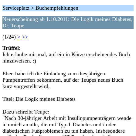
Serviceplatz > Buchempfehlungen
Neuerscheinung ab 1.10.2011: Die Logik meines Diabetes,
Dr. Teupe
(1/24)
>
>>
Trüffel
:
Ich erlaube mir mal, auf ein in Kürze erscheinendes Buch
hinzuweisen. :)
Eben habe ich die Einladung zum diesjährigen
Pumpentreffen bekommen, auf der Teupes neues Buch
kurz vorgestellt wird.
Titel: Die Logik meines Diabetes
Dazu schreibt Teupe:
"Nach 30-jähriger Arbeit mit Insulinpumpenträgern wende
ich mich an alle, die mit Typ-1-Diabetes und / oder
diabetischen Fußproblemen zu tun haben. Insbesondere