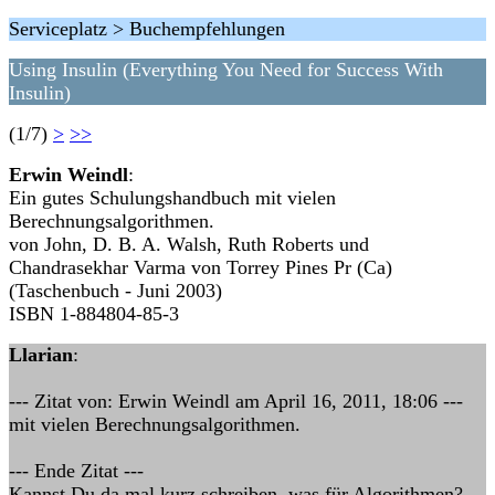
Serviceplatz > Buchempfehlungen
Using Insulin (Everything You Need for Success With
Insulin)
(1/7)
>
>>
Erwin Weindl
:
Ein gutes Schulungshandbuch mit vielen
Berechnungsalgorithmen.
von John, D. B. A. Walsh, Ruth Roberts und
Chandrasekhar Varma von Torrey Pines Pr (Ca)
(Taschenbuch - Juni 2003)
ISBN 1-884804-85-3
Llarian
:
--- Zitat von: Erwin Weindl am April 16, 2011, 18:06 ---
mit vielen Berechnungsalgorithmen.
--- Ende Zitat ---
Kannst Du da mal kurz schreiben, was für Algorithmen?