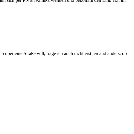
ll kann sich per PN an Annika wenden und bekommt den Link von ihr
h über eine Straße will, frage ich auch nicht erst jemand anders, ob