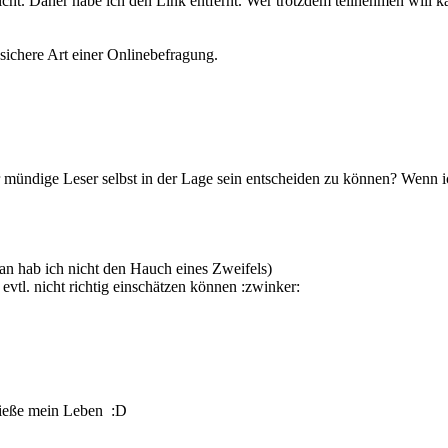
 nicht. Daher habe ich den Link entfernt. Wer trotzdem teilnehmen wi
 sichere Art einer Onlinebefragung.
der mündige Leser selbst in der Lage sein entscheiden zu können? Wenn ic
ran hab ich nicht den Hauch eines Zweifels)
tl. nicht richtig einschätzen können :zwinker:
nieße mein Leben :D