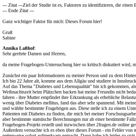
--- Zitat ---Ziel der Studie ist es, Faktoren zu identifizieren, die ei
--- Ende Zitat ---
Ganz wichtiger Faktor für mich: Dieses Forum hier!
Gruß
Sabine
Annika Laßhof
:
Sehr geehrte Damen und Herren,
da meine Fragebogen-Untersuchung hier so kritisch diskutiert wird,
Zunächst ein paar Informationen zu meiner Person und zu dem Hinte
Ich bin 22 Jahre alt, komme aus dem Allgäu und studiere in Innsbruc
Auf das Thema "Diabetes und Lebensqualität" bin ich gekommen, als mir
Weihnachtszeit beim Plätzchen backen hat meine Freundin nicht bedac
fahren - ihre Mutter empfindet ihre Erkrankung als erhebliche Belast
wenig über Diabetes mellitus, fand das aber sehr spannend. Mit mei
und wählte bestimmte Fragebögen aus. Diese stelle ich zu einem Un
Patienten mit Diabetes zu finden, die mich bei meiner Forschungsarbe
aber bestimmte statstische Berechnungen nur ab einer bestimmte Fallz
Fragebogen-Projekt erstellt und inzwischen über 2fragen.de online ge
Außerdem versuchte ich es eben über dieses Forum - ein Fehler von m
netterweise sofort aufmerksam gemacht. Dann habe ich leider zu spät