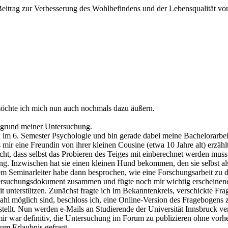
nen Beitrag zur Verbesserung des Wohlbefindens und der Lebensqualität vo
 möchte ich mich nun auch nochmals dazu äußern.
rgrund meiner Untersuchung.
k im 6. Semester Psychologie und bin gerade dabei meine Bachelorarbei
 eine Freundin von ihrer kleinen Cousine (etwa 10 Jahre alt) erzählt h
ht, dass selbst das Probieren des Teiges mit einberechnet werden mus
ung. Inzwischen hat sie einen kleinen Hund bekommen, den sie selbst al
nem Seminarleiter habe dann besprochen, wie eine Forschungsarbeit zu 
tersuchungsdokument zusammen und fügte noch mir wichtig erscheinend
it unterstützen. Zunächst fragte ich im Bekanntenkreis, verschickte Fr
ahl möglich sind, beschloss ich, eine Online-Version des Fragebogens 
stellt. Nun werden e-Mails an Studierende der Universität Innsbruck ve
ir war definitiv, die Untersuchung im Forum zu publizieren ohne vorhe
 um Erlaubnis gefragt.