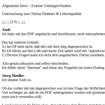
Allgemeine Infos > Externe Umfragen/Studien
Untersuchung zum Thema Diabetes & Lebensqualität
<<
<
(2/3)
>
>>
Andi
:
Ich habe mir das PDF angekuckt und beschlossen, nicht mitzuarbeiten.
Das hat mehrere Gründe:
A) Im OP steht nicht, daß dies mit dem Jörg abgesprochen ist.
B) Ich klicke auf den Link und kurze Zeit später wird mir "irgendw
C) Diverse Fragen kann ich nicht dem angedachten Thema zuordn
Also genau ankucken und selbst entscheiden.
Ich fühlte micht "überrant" und lehne das Vorgehen im ersten Postin
Joerg Moeller
:
Ich stimme Andi zu.
Ob das vorher mit mir abgesprochen war ist eine Frage der Höflichkei
Viel wichtiger ist, daß da ein PDF runtergeladen werden soll (potent
sonst noch versenden will)