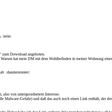
 :nein:
as" zum Download angeboten.
en. Warum hat mein DM mit dem Wohlbefinden in meiner Wohnung ei
g ab :daumenrunter:
t, also von untergeordnetem Interesse.
ielle Malware-Gefahr) und daß das auch noch einen Link enthält, der d