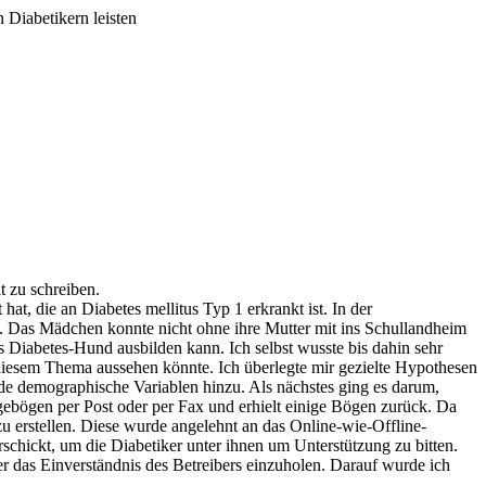
n Diabetikern leisten
t zu schreiben.
at, die an Diabetes mellitus Typ 1 erkrankt ist. In der
s. Das Mädchen konnte nicht ohne ihre Mutter mit ins Schullandheim
s Diabetes-Hund ausbilden kann. Ich selbst wusste bis dahin sehr
diesem Thema aussehen könnte. Ich überlegte mir gezielte Hypothesen
e demographische Variablen hinzu. Als nächstes ging es darum,
agebögen per Post oder per Fax und erhielt einige Bögen zurück. Da
zu erstellen. Diese wurde angelehnt an das Online-wie-Offline-
rschickt, um die Diabetiker unter ihnen um Unterstützung zu bitten.
r das Einverständnis des Betreibers einzuholen. Darauf wurde ich