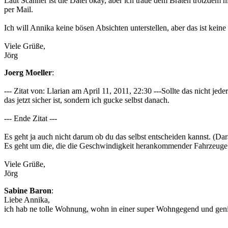
Laut Scanner ist die Datei okay, aber ich traue dem Braten trotzdem
per Mail.
Ich will Annika keine bösen Absichten unterstellen, aber das ist keine
Viele Grüße,
Jörg
Joerg Moeller
:
--- Zitat von: Llarian am April 11, 2011, 22:30 ---Sollte das nicht je
das jetzt sicher ist, sondern ich gucke selbst danach.
--- Ende Zitat ---
Es geht ja auch nicht darum ob du das selbst entscheiden kannst. (Da
Es geht um die, die die Geschwindigkeit herankommender Fahrzeuge ev
Viele Grüße,
Jörg
Sabine Baron
:
Liebe Annika,
ich hab ne tolle Wohnung, wohn in einer super Wohngegend und ge