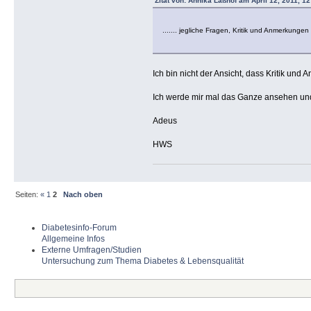
Zitat von: Annika Laßhof am April 12, 2011, 12
....... jegliche Fragen, Kritik und Anmerkung
Ich bin nicht der Ansicht, dass Kritik un
Ich werde mir mal das Ganze ansehen un
Adeus
HWS
Seiten:
«
1
2
Nach oben
Diabetesinfo-Forum
Allgemeine Infos
Externe Umfragen/Studien
Untersuchung zum Thema Diabetes & Lebensqualität