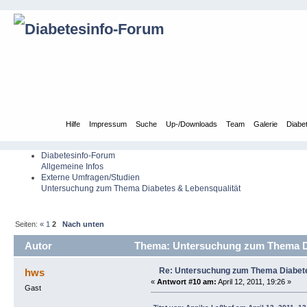
Übersicht
Hilfe
Impressum
Suche
Up-/Downloads
Team
Galerie
Diabe
Diabetesinfo-Forum
Allgemeine Infos
Externe Umfragen/Studien
Untersuchung zum Thema Diabetes & Lebensqualität
Seiten:
«
1
2
Nach unten
Autor
Thema: Untersuchung zum Thema Dia
Re: Untersuchung zum Thema Diabete
hws
«
Antwort #10 am:
April 12, 2011, 19:26 »
Gast