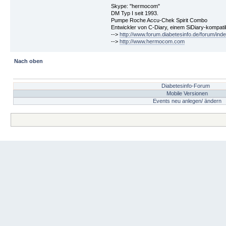
Skype: "hermocom"
DM Typ I seit 1993.
Pumpe Roche Accu-Chek Spirit Combo
Entwickler von C-Diary, einem SiDiary-kompa
-->
http://www.forum.diabetesinfo.de/forum/ind
-->
http://www.hermocom.com
Nach oben
Diabetesinfo-Forum
Mobile Versionen
Events neu anlegen/ ändern