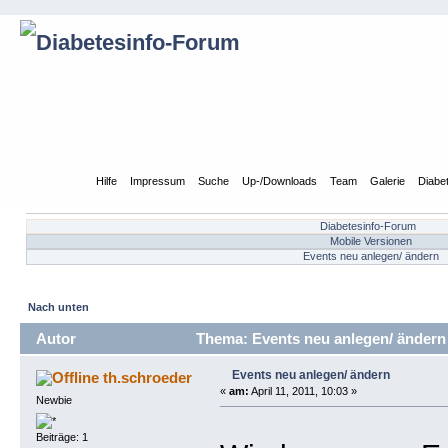
Übersicht
Hilfe
Impressum
Suche
Up-/Downloads
Team
Galerie
Diabe
Diabetesinfo-Forum
Mobile Versionen
Events neu anlegen/ ändern
Nach unten
Autor
Thema: Events neu anlegen/ ändern
Events neu anlegen/ ändern
th.schroeder
«
am:
April 11, 2011, 10:03 »
Newbie
Beiträge: 1