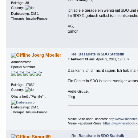
Beiträge: 38
Country:
ich spiele gerade ein wenig mit SDO und d
Diabetestyp: DM 1
Im SDO Tagebuch selbst ist im entsprechen
Therapie: Insulin-Pumpe
VG,
Simon
Re: Basalrate in SDO Statistik
Joerg Moeller
«
Antwort #1 am:
April 09, 2011, 17:05 »
Administrator
Special Member
Das kann ich dir nicht sagen. Ich hab mal e
Ein Fehler in SDO ist somit weniger wahrs
Beiträge: 17032
Country:
Viele Grüße,
Ohana heißt "Familie"...
Jörg
Diabetestyp: DM 1
Therapie: Insulin-Pumpe
Meine Seite über Diabetes:
http://www.diabetes
Meine Facebook-Seite:
https://www.facebook.c
Re: Basalrate in SDO Statistik
Simon69