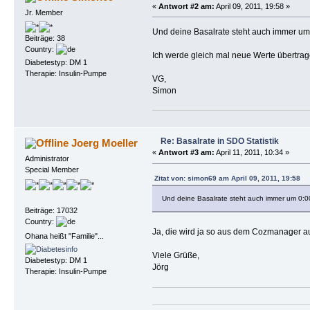
«
Antwort #2 am:
April 09, 2011, 19:58 »
Jr. Member
Und deine Basalrate steht auch immer um
Beiträge: 38
Country:
Ich werde gleich mal neue Werte übertra
Diabetestyp: DM 1
Therapie: Insulin-Pumpe
VG,
Simon
Re: Basalrate in SDO Statistik
Joerg Moeller
«
Antwort #3 am:
April 11, 2011, 10:34 »
Administrator
Special Member
Zitat von: simon69 am April 09, 2011, 19:58
Und deine Basalrate steht auch immer um 0:0
Beiträge: 17032
Country:
Ja, die wird ja so aus dem Cozmanager a
Ohana heißt "Familie"...
Viele Grüße,
Diabetestyp: DM 1
Jörg
Therapie: Insulin-Pumpe