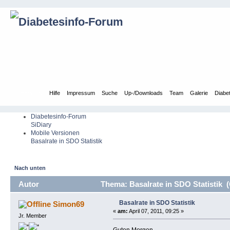
Übersicht
Hilfe
Impressum
Suche
Up-/Downloads
Team
Galerie
Diabe
Diabetesinfo-Forum
SiDiary
Mobile Versionen
Basalrate in SDO Statistik
Nach unten
Autor
Thema: Basalrate in SDO Statistik 
Basalrate in SDO Statistik
Simon69
«
am:
April 07, 2011, 09:25 »
Jr. Member
Guten Morgen,