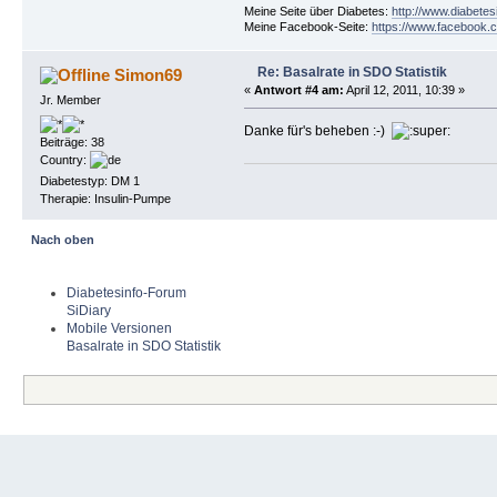
Meine Seite über Diabetes:
http://www.diabetes
Meine Facebook-Seite:
https://www.facebook.c
Re: Basalrate in SDO Statistik
Simon69
«
Antwort #4 am:
April 12, 2011, 10:39 »
Jr. Member
Danke für's beheben :-)
Beiträge: 38
Country:
Diabetestyp: DM 1
Therapie: Insulin-Pumpe
Nach oben
Diabetesinfo-Forum
SiDiary
Mobile Versionen
Basalrate in SDO Statistik