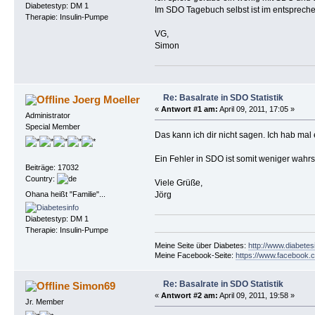
Diabetestyp: DM 1
Im SDO Tagebuch selbst ist im entsprechen
Therapie: Insulin-Pumpe
VG,
Simon
Re: Basalrate in SDO Statistik
Joerg Moeller
«
Antwort #1 am:
April 09, 2011, 17:05 »
Administrator
Special Member
Das kann ich dir nicht sagen. Ich hab mal e
Ein Fehler in SDO ist somit weniger wahrs
Beiträge: 17032
Country:
Viele Grüße,
Ohana heißt "Familie"...
Jörg
Diabetestyp: DM 1
Therapie: Insulin-Pumpe
Meine Seite über Diabetes:
http://www.diabetes
Meine Facebook-Seite:
https://www.facebook.c
Re: Basalrate in SDO Statistik
Simon69
«
Antwort #2 am:
April 09, 2011, 19:58 »
Jr. Member