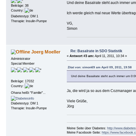
Und deine Basalrate steht auch immer um
Beiträge: 38
Country:
Ich werde gleich mal neue Werte übertra
Diabetestyp: DM 1
Therapie: Insulin-Pumpe
VG,
Simon
Re: Basalrate in SDO Statistik
Joerg Moeller
«
Antwort #3 am:
April 11, 2011, 10:34 »
Administrator
Special Member
Zitat von: simon69 am April 09, 2011, 19:58
Und deine Basalrate steht auch immer um 0:0
Beiträge: 17032
Country:
Ja, die wird ja so aus dem Cozmanager a
Ohana heißt "Familie"...
Viele Grüße,
Diabetestyp: DM 1
Jörg
Therapie: Insulin-Pumpe
Meine Seite über Diabetes:
http://www.diabetes
Meine Facebook-Seite:
https://www.facebook.c