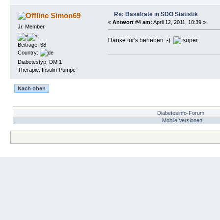
Re: Basalrate in SDO Statistik
Simon69
«
Antwort #4 am:
April 12, 2011, 10:39 »
Jr. Member
Danke für's beheben :-)
Beiträge: 38
Country:
Diabetestyp: DM 1
Therapie: Insulin-Pumpe
Nach oben
Diabetesinfo-Forum
Mobile Versionen