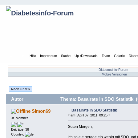
Übersicht
Hilfe
Impressum
Suche
Up-/Downloads
Team
Galerie
Diabe
Diabetesinfo-Forum
Mobile Versionen
Nach unten
Autor
Thema: Basalrate in SDO Statistik 
Basalrate in SDO Statistik
Simon69
«
am:
April 07, 2011, 09:25 »
Jr. Member
Guten Morgen,
Beiträge: 38
Country:
ich spiele gerade ein wenig mit SDO und d