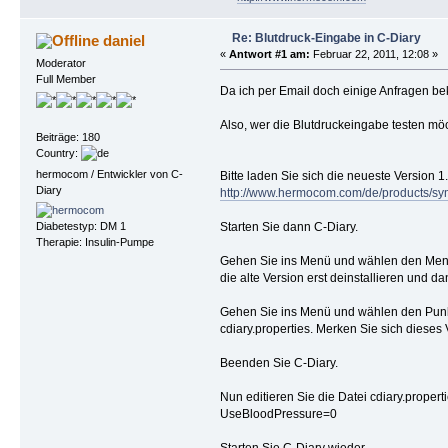
Re: Blutdruck-Eingabe in C-Diary
daniel
«
Antwort #1 am:
Februar 22, 2011, 12:08 »
Moderator
Full Member
Da ich per Email doch einige Anfragen bek
Also, wer die Blutdruckeingabe testen möc
Beiträge: 180
Country:
hermocom / Entwickler von C-
Bitte laden Sie sich die neueste Version 1.
Diary
http://www.hermocom.com/de/products/sym
Starten Sie dann C-Diary.
Diabetestyp: DM 1
Therapie: Insulin-Pumpe
Gehen Sie ins Menü und wählen den Menüpun
die alte Version erst deinstallieren und da
Gehen Sie ins Menü und wählen den Punkt 
cdiary.properties. Merken Sie sich dieses 
Beenden Sie C-Diary.
Nun editieren Sie die Datei cdiary.propert
UseBloodPressure=0
Starten Sie C-Diary wieder.