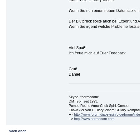
Wenn Sie nun einen neuen Datensatz eing
Der Blutdruck sollte auch bei Export und 
Wenn Sie irgend welche Probleme festste
Viel Spaß!
Ich freue mich auf Euer Feedback.
Gruß
Daniel
Skype: "hermocom"
DM Typ I seit 1993.
Pumpe Roche Accu-Chek Spirit Combo
Entwickler von C-Diary, einem SiDiary-kompa
-->
http://www.forum.diabetesinfo.de/forum/ind
-->
http://www.hermocom.com
Nach oben