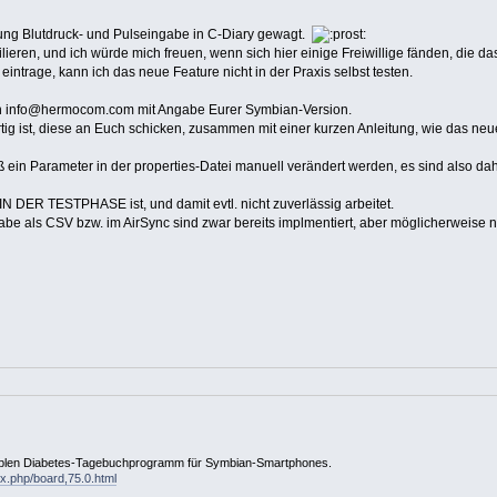
tung Blutdruck- und Pulseingabe in C-Diary gewagt.
lieren, und ich würde mich freuen, wenn sich hier einige Freiwillige fänden, die d
intrage, kann ich das neue Feature nicht in der Praxis selbst testen.
il an info@hermocom.com mit Angabe Eurer Symbian-Version.
rtig ist, diese an Euch schicken, zusammen mit einer kurzen Anleitung, wie das neu
ein Parameter in der properties-Datei manuell verändert werden, es sind also dah
 IN DER TESTPHASE ist, und damit evtl. nicht zuverlässig arbeitet.
e als CSV bzw. im AirSync sind zwar bereits implmentiert, aber möglicherweise no
tiblen Diabetes-Tagebuchprogramm für Symbian-Smartphones.
ex.php/board,75.0.html