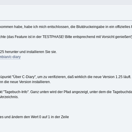
ommen habe, habe ich mich entschlossen, die Blutdruckeingabe in ein offizielles R
hte (das Feature ist in der TESTPHASE! Bitte entsprechend mit Vorsicht genießen!
25 herunter und installieren Sie sie.
bian/c-diary
kt "Über C-Diary", um zu verifizieren, daß wirklich die neue Version 1.25 läuft. 
nn die neue Version installieren.
"Tagebuch-Info". Ganz unten wird der Pfad angezeigt, unter dem die Tagebuchdatei
Verzeichnis.
ies und ändern den Wert 0 auf 1 in der Zeile