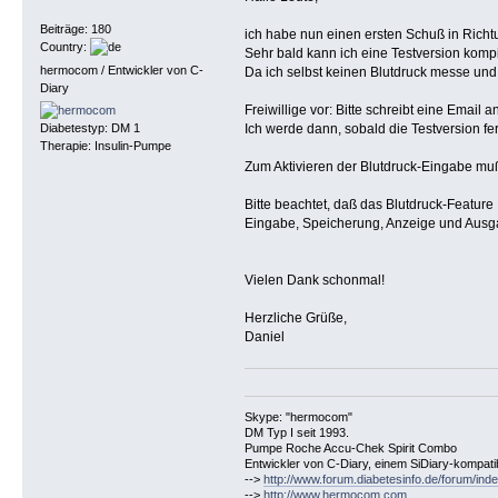
Beiträge: 180
ich habe nun einen ersten Schuß in Rich
Country:
Sehr bald kann ich eine Testversion kompi
hermocom / Entwickler von C-
Da ich selbst keinen Blutdruck messe und e
Diary
Freiwillige vor: Bitte schreibt eine Ema
Ich werde dann, sobald die Testversion fe
Diabetestyp: DM 1
Therapie: Insulin-Pumpe
Zum Aktivieren der Blutdruck-Eingabe muß 
Bitte beachtet, daß das Blutdruck-Feature
Eingabe, Speicherung, Anzeige und Ausgab
Vielen Dank schonmal!
Herzliche Grüße,
Daniel
Skype: "hermocom"
DM Typ I seit 1993.
Pumpe Roche Accu-Chek Spirit Combo
Entwickler von C-Diary, einem SiDiary-kompa
-->
http://www.forum.diabetesinfo.de/forum/ind
-->
http://www.hermocom.com