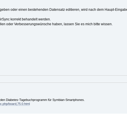
eben oder einen bestehenden Datensatz editieren, wird nach dem Haupt-Eingabed
AirSync korrekt behandelt werden.
llen oder Verbesserungswünsche haben, lassen Sie es mich bitte wissen.
tiblen Diabetes-Tagebuchprogramm für Symbian-Smartphones.
ex.php/board,75.0.html