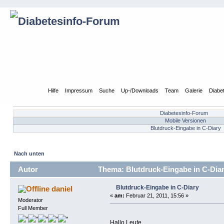
Übersicht
Hilfe
Impressum
Suche
Up-/Downloads
Team
Galerie
Diabe
Diabetesinfo-Forum
Mobile Versionen
Blutdruck-Eingabe in C-Diary
Nach unten
Autor
Thema: Blutdruck-Eingabe in C-Diar
Blutdruck-Eingabe in C-Diary
daniel
«
am:
Februar 21, 2011, 15:56 »
Moderator
Full Member
Hallo Leute,