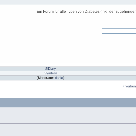
Ein Forum für alle Typen von Diabetes (inkl. der zugehörige
SiDiary
Symbian
(Moderator:
daniel
)
« vorher