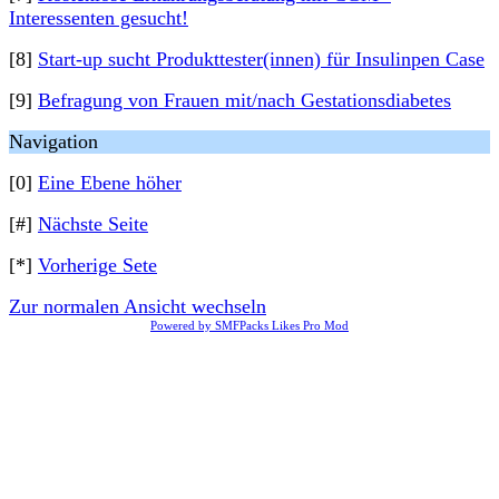
Interessenten gesucht!
[8]
Start-up sucht Produkttester(innen) für Insulinpen Case
[9]
Befragung von Frauen mit/nach Gestationsdiabetes
Navigation
[0]
Eine Ebene höher
[#]
Nächste Seite
[*]
Vorherige Sete
Zur normalen Ansicht wechseln
Powered by SMFPacks Likes Pro Mod