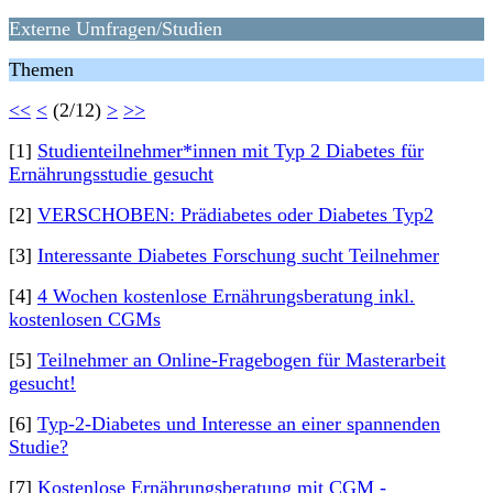
Externe Umfragen/Studien
Themen
<<
<
(2/12)
>
>>
[1]
Studienteilnehmer*innen mit Typ 2 Diabetes für
Ernährungsstudie gesucht
[2]
VERSCHOBEN: Prädiabetes oder Diabetes Typ2
[3]
Interessante Diabetes Forschung sucht Teilnehmer
[4]
4 Wochen kostenlose Ernährungsberatung inkl.
kostenlosen CGMs
[5]
Teilnehmer an Online-Fragebogen für Masterarbeit
gesucht!
[6]
Typ-2-Diabetes und Interesse an einer spannenden
Studie?
[7]
Kostenlose Ernährungsberatung mit CGM -