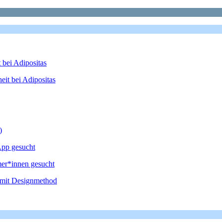
 bei Adipositas
it bei Adipositas
)
App gesucht
mer*innen gesucht
2 mit Designmethod