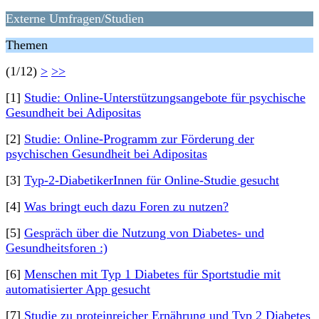
Externe Umfragen/Studien
Themen
(1/12)
>
>>
[1]
Studie: Online-Unterstützungsangebote für psychische
Gesundheit bei Adipositas
[2]
Studie: Online-Programm zur Förderung der
psychischen Gesundheit bei Adipositas
[3]
Typ-2-DiabetikerInnen für Online-Studie gesucht
[4]
Was bringt euch dazu Foren zu nutzen?
[5]
Gespräch über die Nutzung von Diabetes- und
Gesundheitsforen :)
[6]
Menschen mit Typ 1 Diabetes für Sportstudie mit
automatisierter App gesucht
[7]
Studie zu proteinreicher Ernährung und Typ 2 Diabetes