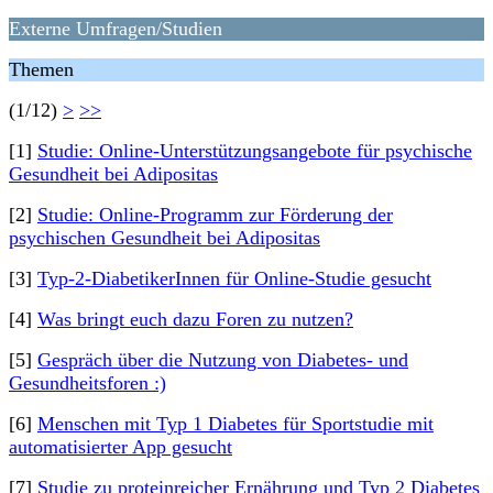
Externe Umfragen/Studien
Themen
(1/12)
>
>>
[1]
Studie: Online-Unterstützungsangebote für psychische
Gesundheit bei Adipositas
[2]
Studie: Online-Programm zur Förderung der
psychischen Gesundheit bei Adipositas
[3]
Typ-2-DiabetikerInnen für Online-Studie gesucht
[4]
Was bringt euch dazu Foren zu nutzen?
[5]
Gespräch über die Nutzung von Diabetes- und
Gesundheitsforen :)
[6]
Menschen mit Typ 1 Diabetes für Sportstudie mit
automatisierter App gesucht
[7]
Studie zu proteinreicher Ernährung und Typ 2 Diabetes