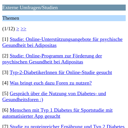
Externe Umfragen/Studien
Themen
(1/12)
>
>>
[1]
Studie: Online-Unterstützungsangebote für psychische
Gesundheit bei Adipositas
[2]
Studie: Online-Programm zur Förderung der
psychischen Gesundheit bei Adipositas
[3]
Typ-2-DiabetikerInnen für Online-Studie gesucht
[4]
Was bringt euch dazu Foren zu nutzen?
[5]
Gespräch über die Nutzung von Diabetes- und
Gesundheitsforen :)
[6]
Menschen mit Typ 1 Diabetes für Sportstudie mit
automatisierter App gesucht
[7]
Studie zu proteinreicher Ernährung und Typ 2 Diabetes