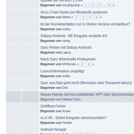
Update auf Version 1.0.44
Begonnen von
Insulinjunkie
«
1
2
3
...
5
»
Accu-Chek Guide per Bluetooth auslesen
Begonnen von
MaKe
«
1
2
3
4
»
Ist der Korrekturfaktor nur in Online Version einstellbar?
Begonnen von
wolke
Sidiary Android - BE Eingabe anstelle KH
Begonnen von
reinig
Sync Fehler mit Sidiary Android
Begonnen von
Lapsy
Nach Sync fehlerhafte Prüfsumme
Begonnen von
MrMoods
«
1
2
»
Lizenzinformation ungültig!
Begonnen von
wolke
Sync aus App geht nicht (Benutzer oder Passwort falsch)
Begonnen von
Dirk
Neues Handy mit neu installierter APP (wie Synchronisie
Begonnen von
Helmut Ohm
Zertifikat-Fehler
Begonnen von
Krawi
v1.0.40 - Sofort-Eingabe verschwunden?
Begonnen von
Hobbit
Android Nougat