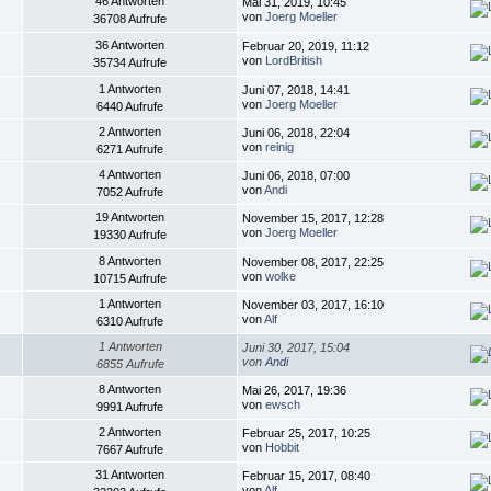
46 Antworten
Mai 31, 2019, 10:45
von
Joerg Moeller
36708 Aufrufe
36 Antworten
Februar 20, 2019, 11:12
von
LordBritish
35734 Aufrufe
1 Antworten
Juni 07, 2018, 14:41
von
Joerg Moeller
6440 Aufrufe
2 Antworten
Juni 06, 2018, 22:04
von
reinig
6271 Aufrufe
4 Antworten
Juni 06, 2018, 07:00
von
Andi
7052 Aufrufe
19 Antworten
November 15, 2017, 12:28
von
Joerg Moeller
19330 Aufrufe
8 Antworten
November 08, 2017, 22:25
von
wolke
10715 Aufrufe
1 Antworten
November 03, 2017, 16:10
von
Alf
6310 Aufrufe
1 Antworten
Juni 30, 2017, 15:04
von
Andi
6855 Aufrufe
8 Antworten
Mai 26, 2017, 19:36
von
ewsch
9991 Aufrufe
2 Antworten
Februar 25, 2017, 10:25
von
Hobbit
7667 Aufrufe
31 Antworten
Februar 15, 2017, 08:40
von
Alf