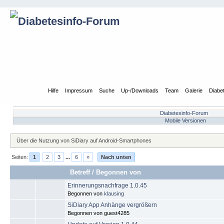
Übersicht
Hilfe
Impressum
Suche
Up-/Downloads
Team
Galerie
Diabe
Diabetesinfo-Forum
Mobile Versionen
Über die Nutzung von SiDiary auf Android-Smartphones
Seiten:
1
2
3
...
6
»
Nach unten
Betreff
/
Begonnen von
Erinnerungsnachfrage 1.0.45
Begonnen von
klausing
SiDiary App Anhänge vergrößern
Begonnen von guest4285