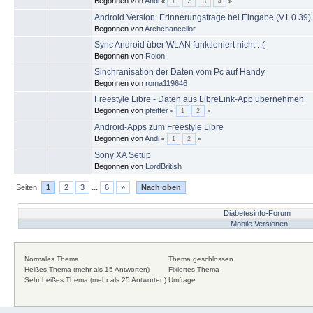
Begonnen von
Andi
«
1
2
3
4
»
Android Version: Erinnerungsfrage bei Eingabe (V1.0.39)
Begonnen von
Archchancellor
Sync Android über WLAN funktioniert nicht :-(
Begonnen von
Rolon
Sinchranisation der Daten vom Pc auf Handy
Begonnen von
roma119646
Freestyle Libre - Daten aus LibreLink-App übernehmen
Begonnen von
pfeiffer
«
1
2
»
Android-Apps zum Freestyle Libre
Begonnen von
Andi
«
1
2
»
Sony XA Setup
Begonnen von
LordBritish
Seiten:
1
2
3
...
6
»
Nach oben
Diabetesinfo-Forum
Mobile Versionen
Normales Thema
Thema geschlossen
Heißes Thema (mehr als 15 Antworten)
Fixiertes Thema
Sehr heißes Thema (mehr als 25 Antworten)
Umfrage