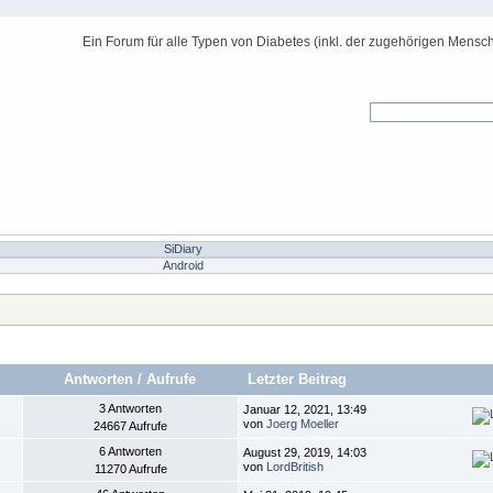
Ein Forum für alle Typen von Diabetes (inkl. der zugehörigen Mensch
SiDiary
Android
Antworten
/
Aufrufe
Letzter Beitrag
3 Antworten
Januar 12, 2021, 13:49
von
Joerg Moeller
24667 Aufrufe
6 Antworten
August 29, 2019, 14:03
von
LordBritish
11270 Aufrufe